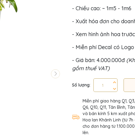
- Chiều cao: ~ 1m5 - 1m6
- Xuất hóa đơn cho doan
- Xem hình ảnh hoa trước
- Miễn phí Decal có Log
- Giá bán: 4.000.000đ
(Kh
gồm thuế VAT)
Số lượng:
Miễn phí giao hàng Q1, Q3
Q6, Q10, Q11, Tân Bình, Tâ
và bán kính 5 km xuất phá
Hoa lan Khánh Linh (từ 7h 
cho đơn hàng từ 1.100.000
lên.