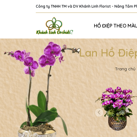
Công ty TNHH TM và DV Khánh Linh Florist - Nâng Tầm 
HỒ ĐIỆP THEO MÀ
Lan Hồ Điệ
Trang chủ