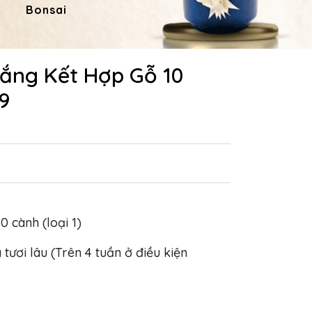
Bonsai
Hoa Dâng Phật
Hoa
rắng Kết Hợp Gỗ 10
9
10 cành (loại 1)
 tươi lâu (Trên 4 tuần ở điều kiện