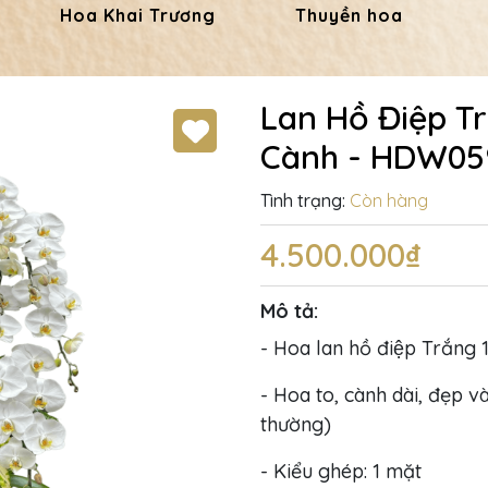
Hoa Khai Trương
Thuyền hoa
Lan Hồ Điệp T
Cành - HDW05
Tình trạng:
Còn hàng
4.500.000₫
Mô tả:
- Hoa lan hồ điệp Trắng 
- Hoa to, cành dài, đẹp và
thường)
- Kiểu ghép: 1 mặt