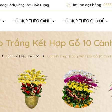
Hotline đặt hàng:
0888.
Phong Cách, Nâng Tầm Chất Lượng
U
HỒ ĐIỆP THEO CÀNH
HỒ ĐIỆP THEO CHỦ ĐỀ
p Trắng Kết Hợp Gỗ 10 Cà
Lan Hồ Điệp Sen Đá
Lan Hồ Điệp Trắng Kết Hợp Gỗ 10 Càn