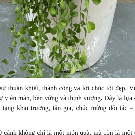
sự thuần khiết, thành công và lời chúc tốt đẹp. 
ự viên mãn, bền vững và thịnh vượng. Đây là lựa 
tặng khai trương, tân gia, chúc mừng đối tác –
10 cành không chỉ là một món quà, mà còn là một 