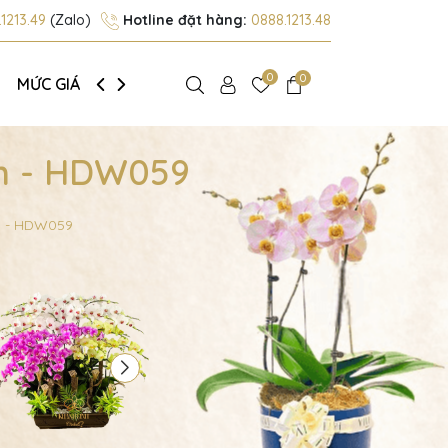
1213.49
(Zalo)
Hotline đặt hàng:
0888.1213.48
0
0
MỨC GIÁ
GIỚI THIỆU
nh - HDW059
h - HDW059