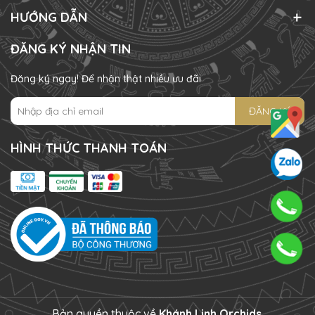
HƯỚNG DẪN
ĐĂNG KÝ NHẬN TIN
Đăng ký ngay! Để nhận thật nhiều ưu đãi
ĐĂNG KÝ
HÌNH THỨC THANH TOÁN
Bản quyền thuộc về
Khánh Linh Orchids
.