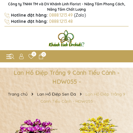
Công ty TNHH TM và DV Khánh Linh Florist - Nâng Tầm Phong Cách,
Nâng Tầm Chất Lượng
Hotline đặt hàng:
0888.1213.49
(Zalo)
Hotline đặt hàng:
0888.1213.48
0
0
Lan Hồ Điệp Trắng 9 Cành Tiểu Cảnh -
HDW055 -
Trang chủ
Lan Hồ Điệp Sen Đá
Lan Hồ Điệp Trắng 9
Cành Tiểu Cảnh - HDW055