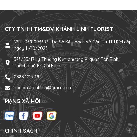
CTY TNHH TM&DV KHÁNH LINH FLORIST
MST: 0318093687 - Do Sở Kế Hoạch và Đầu Tư TP.HCM cấp
ngày 11/10/2023
373/53/17 Lý Thường Kiệt, phường 9, quận Tân Bình,
Thành phố Hồ Chí Minh
0888 1213 49
hoalankhanhlinh@gmail.com
MẠNG XÃ HỘI
CHÍNH SÁCH