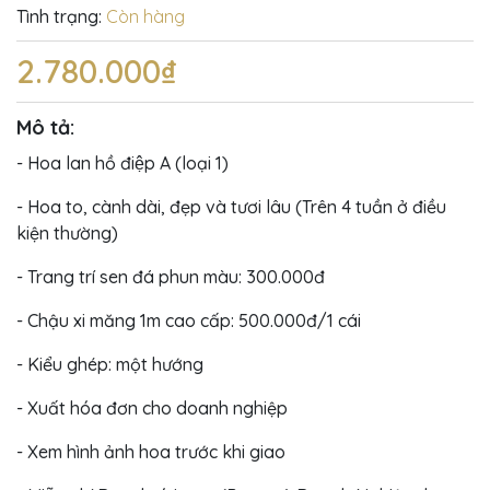
Tình trạng:
Còn hàng
2.780.000₫
Mô tả:
- Hoa lan hồ điệp A (loại 1)
- Hoa to, cành dài, đẹp và tươi lâu (Trên 4 tuần ở điều
kiện thường)
- Trang trí sen đá phun màu: 300.000đ
- Chậu xi măng 1m cao cấp: 500.000đ/1 cái
- Kiểu ghép: một hướng
- Xuất hóa đơn cho doanh nghiệp
- Xem hình ảnh hoa trước khi giao