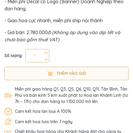
- Miễn phí Decal có Logo (Banner) Doanh Nghiệp theo
đơn hàng.
- Giao hoa cực nhanh, miễn phí ship nội thành
- Giá bán: 2.780.000đ
(Không áp dụng vào dịp tết và
chưa bao gồm thuế VAT)
Số lượng:
THÊM VÀO GIỎ
Miễn phí giao hàng Q1, Q3, Q5, Q6, Q10, Q11, Tân Bình, Tân
Phú và bán kính 5 km xuất phát từ Hoa lan Khánh Linh (từ
7h – 17h) cho đơn hàng từ 1.100.000 trở lên.
Cam kết hoa lan loại A 100%
Cam kết hoa tươi trên 7 ngày
Chiết khấu hoa hồng cho Khách hàng đặt cho công ty