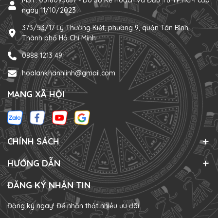
MST: 0318093687 - Do Sở Kế Hoạch và Đầu Tư TP.HCM cấp
ngày 11/10/2023
373/53/17 Lý Thường Kiệt, phường 9, quận Tân Bình,
Thành phố Hồ Chí Minh
0888 1213 49
hoalankhanhlinh@gmail.com
MẠNG XÃ HỘI
CHÍNH SÁCH
HƯỚNG DẪN
ĐĂNG KÝ NHẬN TIN
Đăng ký ngay! Để nhận thật nhiều ưu đãi