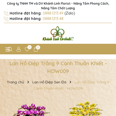
Công ty TNHH TM và DV Khánh Linh Florist - Nâng Tầm Phong Cách,
Nâng Tầm Chất Lượng
Hotline đặt hàng:
0888.1213.49
(Zalo)
Hotline đặt hàng:
0888.1213.48
0
0
Lan Hồ Điệp Trắng 9 Cành Thuần Khiết -
HDW009
Trang chủ
Lan Hồ Điệp Sen Đá
Lan Hồ Điệp Trắng 9
Cành Thuần Khiết - HDW009