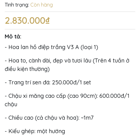
Tình trạng:
Còn hàng
2.830.000₫
Mô tả:
- Hoa lan hồ điệp trắng V3 A (loại 1)
- Hoa to, cành dài, đẹp và tươi lâu (Trên 4 tuần ở
điều kiện thường)
- Trang trí sen đá: 250.000đ/1 set
- Chậu xi măng cao cấp (cao 90cm): 600.000đ/1
chậu
- Chiều cao (cả chậu và hoa): ~1m7
- Kiểu ghép: một hướng