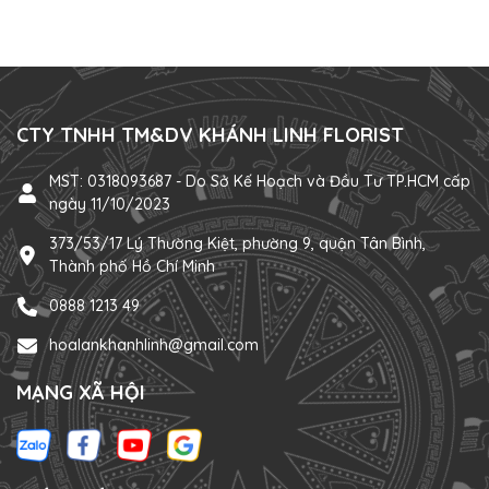
CTY TNHH TM&DV KHÁNH LINH FLORIST
MST: 0318093687 - Do Sở Kế Hoạch và Đầu Tư TP.HCM cấp
ngày 11/10/2023
373/53/17 Lý Thường Kiệt, phường 9, quận Tân Bình,
Thành phố Hồ Chí Minh
0888 1213 49
hoalankhanhlinh@gmail.com
MẠNG XÃ HỘI