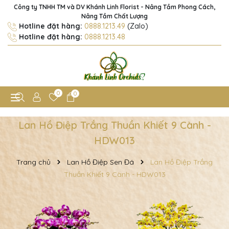
Công ty TNHH TM và DV Khánh Linh Florist - Nâng Tầm Phong Cách,
Nâng Tầm Chất Lượng
Hotline đặt hàng:
0888.1213.49
(Zalo)
Hotline đặt hàng:
0888.1213.48
0
0
Lan Hồ Điệp Trắng Thuần Khiết 9 Cành -
HDW013
Trang chủ
Lan Hồ Điệp Sen Đá
Lan Hồ Điệp Trắng
Thuần Khiết 9 Cành - HDW013