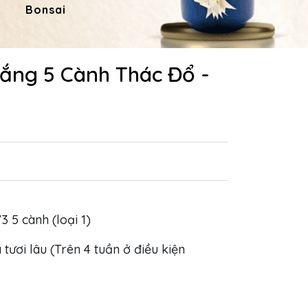
Bonsai
Hoa Dâng Phật
Hoa
rắng 5 Cành Thác Đổ -
3 5 cành (loại 1)
 tươi lâu (Trên 4 tuần ở điều kiện