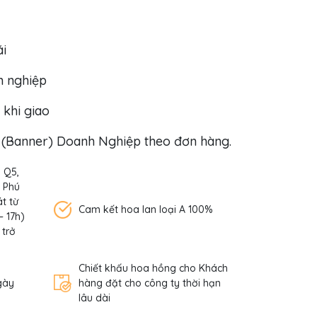
ái
h nghiệp
 khi giao
o (Banner) Doanh Nghiệp theo đơn hàng.
, Q5,
n Phú
t từ
Cam kết hoa lan loại A 100%
– 17h)
 trở
Chiết khấu hoa hồng cho Khách
gày
hàng đặt cho công ty thời hạn
lâu dài