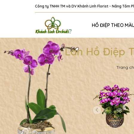
Công ty TNHH TM và DV Khánh Linh Florist - Nâng Tầm 
HỒ ĐIỆP THEO MÀ
Lan Hồ Điệp 
Trang c