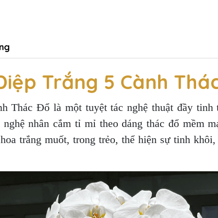
ng
Điệp Trắng 5 Cành Thá
 Thác Đổ là một tuyệt tác nghệ thuật đầy tinh t
c nghệ nhân cắm tỉ mỉ theo dáng thác đổ mềm mạ
a trắng muốt, trong trẻo, thể hiện sự tinh khôi, 