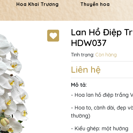
Hoa Khai Trương
Thuyền hoa
Lan Hồ Điệp T
HDW037
Tình trạng:
Còn hàng
Liên hệ
Mô tả:
- Hoa lan hồ điệp trắng V
- Hoa to, cành dài, đẹp và
thường)
- Kiểu ghép: một hướng