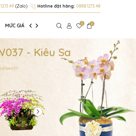
1213.49
(Zalo)
Hotline đặt hàng:
0888.1213.48
0
0
MỨC GIÁ
GIỚI THIỆU
037 - Kiêu Sa
- HDW037