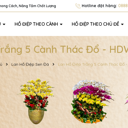
Hotline đặt hàng:
0888.
Phong Cách, Nâng Tầm Chất Lượng
U
HỒ ĐIỆP THEO CÀNH
HỒ ĐIỆP THEO CHỦ ĐỀ
Trắng 5 Cành Thác Đổ - HDW
hủ
Lan Hồ Điệp Sen Đá
Lan Hồ Điệp Trắng 5 Cành Thác Đổ 