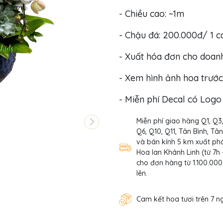
- Chiều cao: ~1m
- Chậu đá: 200.000đ/ 1 c
- Xuất hóa đơn cho doan
- Xem hình ảnh hoa trước
- Miễn phí Decal có Log
Miễn phí giao hàng Q1, Q3
Q6, Q10, Q11, Tân Bình, Tâ
và bán kính 5 km xuất phá
Hoa lan Khánh Linh (từ 7h 
cho đơn hàng từ 1.100.000
lên.
Cam kết hoa tươi trên 7 n