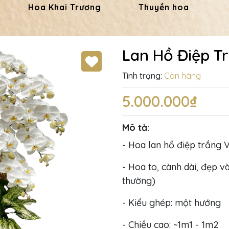
Hoa Khai Trương
Thuyền hoa
Lan Hồ Điệp T
Tình trạng:
Còn hàng
5.000.000₫
Mô tả:
- Hoa lan hồ điệp trắng V
- Hoa to, cành dài, đẹp và
thường)
- Kiểu ghép: một hướng
- Chiều cao: ~1m1 - 1m2