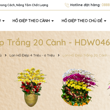
Hotline đặt hàng:
0888.
Phong Cách, Nâng Tầm Chất Lượng
U
HỒ ĐIỆP THEO CÀNH
HỒ ĐIỆP THEO CHỦ ĐỀ
p Trắng 20 Cành - HDW046 
ủ
Lan Hồ Điệp 4 Triệu - 6 Triệu
Lan Hồ Điệp Trắng 20 Cành