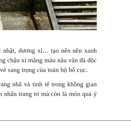
úc nhật, dương xỉ… tạo nên nền xanh
dụng chậu xi măng màu nâu vân đá độc
 vẻ sang trọng của toàn bộ bố cục.
rang nhã và tinh tế trong không gian
m nhấn trang trí mà còn là món quà ý
_________________________________________