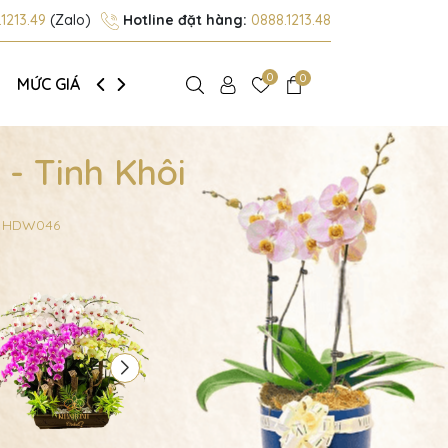
1213.49
(Zalo)
Hotline đặt hàng:
0888.1213.48
0
0
MỨC GIÁ
GIỚI THIỆU
- Tinh Khôi
 - HDW046