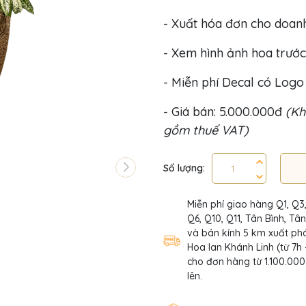
- Xuất hóa đơn cho doan
- Xem hình ảnh hoa trước
- Miễn phí Decal có Log
- Giá bán: 5.000.000đ
(Kh
gồm thuế VAT)
Số lượng:
Miễn phí giao hàng Q1, Q3
Q6, Q10, Q11, Tân Bình, Tâ
và bán kính 5 km xuất phá
Hoa lan Khánh Linh (từ 7h 
cho đơn hàng từ 1.100.000
lên.