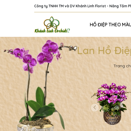
Công ty TNHH TM và DV Khánh Linh Florist - Nâng Tầm 
HỒ ĐIỆP THEO MÀ
Lan Hồ Điệ
Trang ch