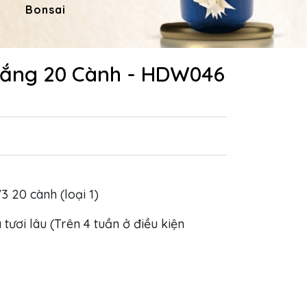
Bonsai
Hoa Dâng Phật
Hoa
rắng 20 Cành - HDW046
3 20 cành (loại 1)
 tươi lâu (Trên 4 tuần ở điều kiện