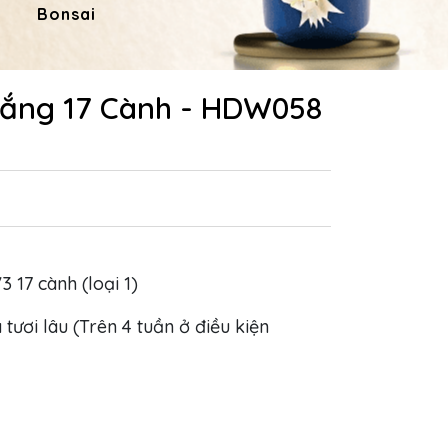
Bonsai
Hoa Dâng Phật
Hoa
rắng 17 Cành - HDW058
3 17 cành (loại 1)
 tươi lâu (Trên 4 tuần ở điều kiện