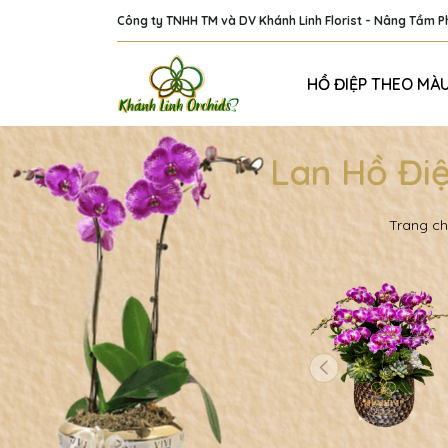
Công ty TNHH TM và DV Khánh Linh Florist - Nâng Tầm 
HỒ ĐIỆP THEO MÀ
Lan Hồ Đi
Trang c