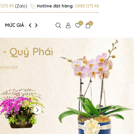
1213.49
(Zalo)
Hotline đặt hàng:
0888.1213.48
0
0
MỨC GIÁ
GIỚI THIỆU
- Quý Phái
 - HDW058