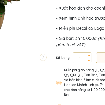
- Xuất hóa đơn cho doan
- Xem hình ảnh hoa trước
- Miễn phí Decal có Log
- Giá bán: 3.940.000đ
(Kh
gồm thuế VAT)
Số lượng:
Miễn phí giao hàng Q1, Q3
Q6, Q10, Q11, Tân Bình, Tâ
và bán kính 5 km xuất phá
Hoa lan Khánh Linh (từ 7h 
cho đơn hàng từ 1.100.000
lên.