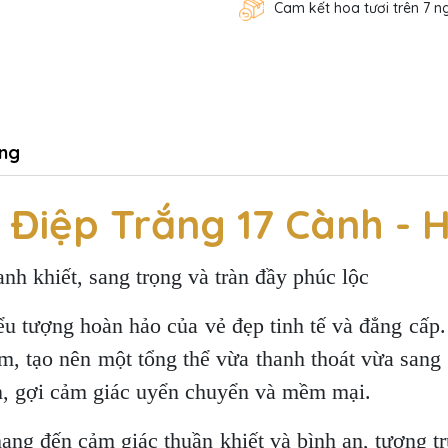
Cam kết hoa tươi trên 7 n
ng
 Điệp Trắng 17 Cành -
nh khiết, sang trọng và tràn đầy phúc lộc
iểu tượng hoàn hảo của vẻ đẹp tinh tế và đẳng cấ
hẫm, tạo nên một tổng thể vừa thanh thoát vừa san
ên, gợi cảm giác uyển chuyển và mềm mại.
mang đến cảm giác thuần khiết và bình an, tượng 