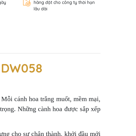
gày
hàng đặt cho công ty thời hạn
lâu dài
 HDW058
p. Mỗi cánh hoa trắng muốt, mềm mại,
g trọng. Những cành hoa được sắp xếp
trưng cho sự chân thành, khởi đầu mới