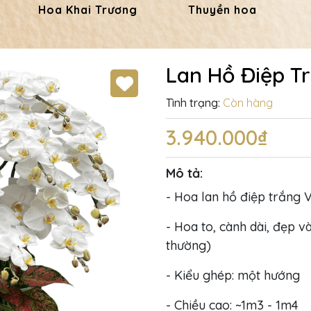
Hoa Khai Trương
Thuyền hoa
Lan Hồ Điệp T
Tình trạng:
Còn hàng
3.940.000₫
Mô tả:
- Hoa lan hồ điệp trắng V
- Hoa to, cành dài, đẹp và
thường)
- Kiểu ghép: một hướng
- Chiều cao: ~1m3 - 1m4