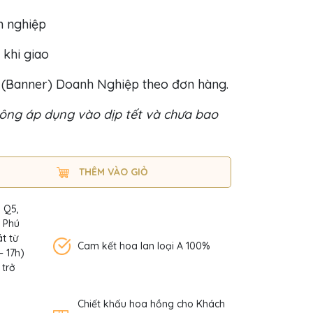
h nghiệp
 khi giao
o (Banner) Doanh Nghiệp theo đơn hàng.
ông áp dụng vào dịp tết và chưa bao
THÊM VÀO GIỎ
, Q5,
n Phú
t từ
Cam kết hoa lan loại A 100%
– 17h)
 trở
Chiết khấu hoa hồng cho Khách