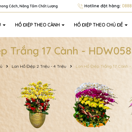
Hotline đặt hàng:
0888.
Phong Cách, Nâng Tầm Chất Lượng
U
HỒ ĐIỆP THEO CÀNH
HỒ ĐIỆP THEO CHỦ ĐỀ
ệp Trắng 17 Cành - HDW058 
hủ
Lan Hồ Điệp 2 Triệu - 4 Triệu
Lan Hồ Điệp Trắng 17 Cành