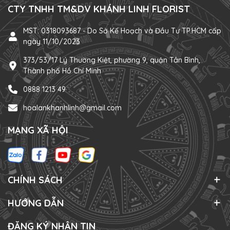
CTY TNHH TM&DV KHÁNH LINH FLORIST
MST: 0318093687 - Do Sở Kế Hoạch và Đầu Tư TP.HCM cấp
ngày 11/10/2023
373/53/17 Lý Thường Kiệt, phường 9, quận Tân Bình,
Thành phố Hồ Chí Minh
0888 1213 49
hoalankhanhlinh@gmail.com
MẠNG XÃ HỘI
CHÍNH SÁCH
HƯỚNG DẪN
ĐĂNG KÝ NHẬN TIN