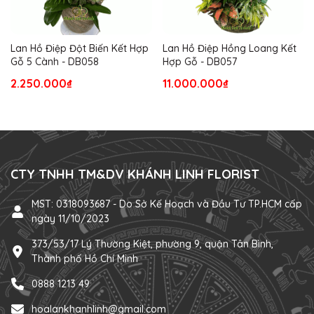
Lan Hồ Điệp Đột Biến Kết Hợp
Lan Hồ Điệp Hồng Loang Kết
Gỗ 5 Cành - DB058
Hợp Gỗ - DB057
2.250.000₫
11.000.000₫
CTY TNHH TM&DV KHÁNH LINH FLORIST
MST: 0318093687 - Do Sở Kế Hoạch và Đầu Tư TP.HCM cấp
ngày 11/10/2023
373/53/17 Lý Thường Kiệt, phường 9, quận Tân Bình,
Thành phố Hồ Chí Minh
0888 1213 49
hoalankhanhlinh@gmail.com