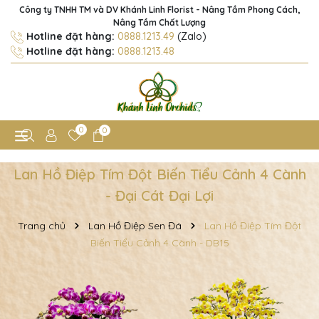
Công ty TNHH TM và DV Khánh Linh Florist - Nâng Tầm Phong Cách,
Nâng Tầm Chất Lượng
Hotline đặt hàng:
0888.1213.49
(Zalo)
Hotline đặt hàng:
0888.1213.48
0
0
Lan Hồ Điệp Tím Đột Biến Tiểu Cảnh 4 Cành
- Đại Cát Đại Lợi
Trang chủ
Lan Hồ Điệp Sen Đá
Lan Hồ Điệp Tím Đột
Biến Tiểu Cảnh 4 Cành - DB15