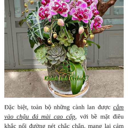
Đặc biệt, toàn bộ những cành lan được
cắm
vào chậu đá mài cao cấp
, với bề mặt điêu
khắc nổi đường nét chắc chắn, mang lại cảm