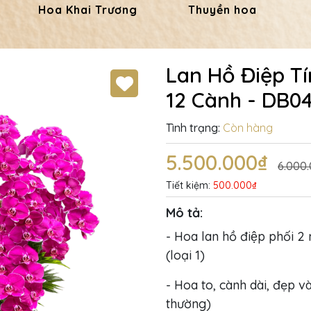
Hoa Khai Trương
Thuyền hoa
Lan Hồ Điệp T
12 Cành - DB0
Tình trạng:
Còn hàng
5.500.000₫
6.000
Tiết kiệm:
500.000₫
Mô tả:
- Hoa lan hồ điệp phối 2
(loại 1)
- Hoa to, cành dài, đẹp và
thường)