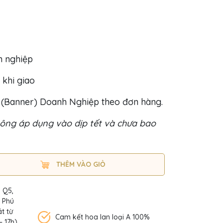
h nghiệp
 khi giao
o (Banner) Doanh Nghiệp theo đơn hàng.
ông áp dụng vào dịp tết và chưa bao
THÊM VÀO GIỎ
, Q5,
n Phú
t từ
Cam kết hoa lan loại A 100%
– 17h)