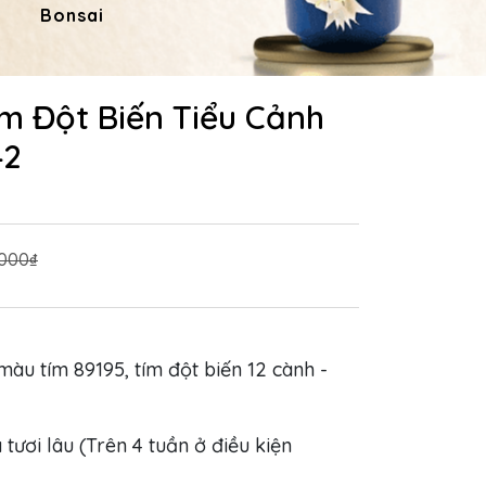
Bonsai
Hoa Dâng Phật
Hoa
ím Đột Biến Tiểu Cảnh
42
.000₫
 màu tím 89195, tím đột biến 12 cành -
 tươi lâu (Trên 4 tuần ở điều kiện