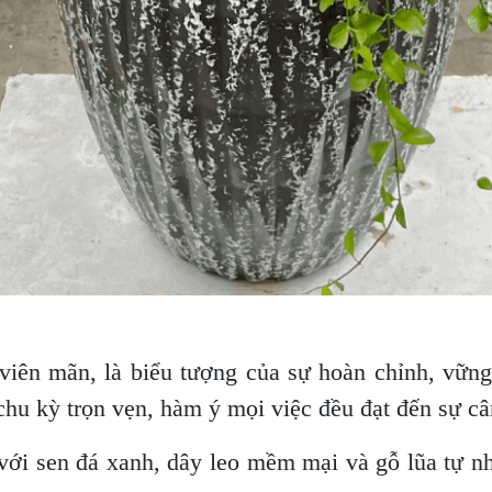
viên mãn, là biểu tượng của sự hoàn chỉnh, vữ
chu kỳ trọn vẹn, hàm ý mọi việc đều đạt đến sự câ
với sen đá xanh, dây leo mềm mại và gỗ lũa tự nh