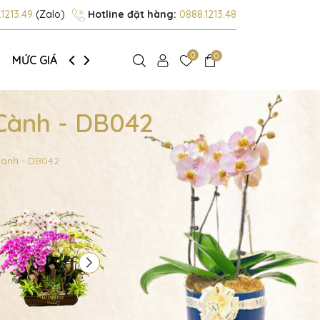
1213.49
(Zalo)
Hotline đặt hàng:
0888.1213.48
0
0
MỨC GIÁ
GIỚI THIỆU
 Cành - DB042
Cành - DB042