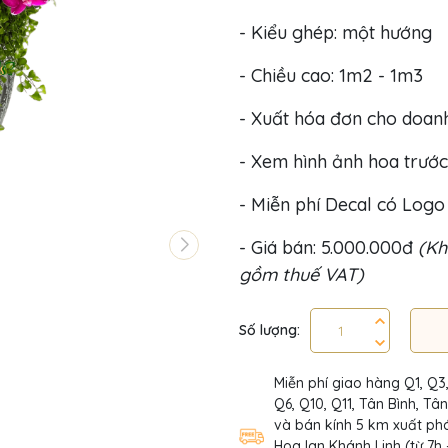
- Kiểu ghép: một hướng
- Chiều cao: 1m2 - 1m3
- Xuất hóa đơn cho doan
- Xem hình ảnh hoa trước
- Miễn phí Decal có Log
- Giá bán: 5.000.000đ
(Kh
gồm thuế VAT)
Số lượng:
Miễn phí giao hàng Q1, Q3
Q6, Q10, Q11, Tân Bình, Tâ
và bán kính 5 km xuất phá
Hoa lan Khánh Linh (từ 7h 