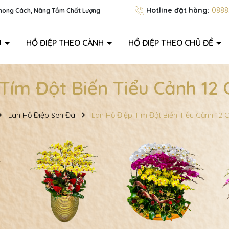
Hotline đặt hàng:
0888.
Phong Cách, Nâng Tầm Chất Lượng
U
HỒ ĐIỆP THEO CÀNH
HỒ ĐIỆP THEO CHỦ ĐỀ
Tím Đột Biến Tiểu Cảnh 12
Lan Hồ Điệp Sen Đá
Lan Hồ Điệp Tím Đột Biến Tiểu Cảnh 12 