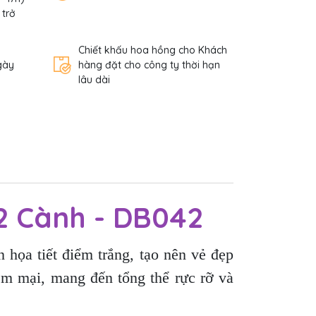
 trở
Chiết khấu hoa hồng cho Khách
gày
hàng đặt cho công ty thời hạn
lâu dài
12 Cành - DB042
 họa tiết điểm trắng, tạo nên vẻ đẹp
ềm mại, mang đến tổng thể rực rỡ và