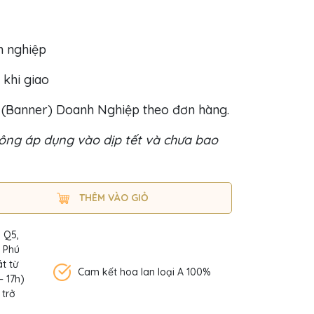
h nghiệp
 khi giao
o (Banner) Doanh Nghiệp theo đơn hàng.
ng áp dụng vào dịp tết và chưa bao
THÊM VÀO GIỎ
, Q5,
n Phú
t từ
Cam kết hoa lan loại A 100%
– 17h)
 trở