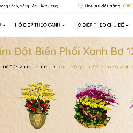
Hotline đặt hàng:
0888.
Phong Cách, Nâng Tầm Chất Lượng
U
HỒ ĐIỆP THEO CÀNH
HỒ ĐIỆP THEO CHỦ ĐỀ
ím Đột Biến Phối Xanh Bơ 1
n Hồ Điệp 2 Triệu - 4 Triệu
Lan Hồ Điệp Tím Đột Biến Phối Xanh B