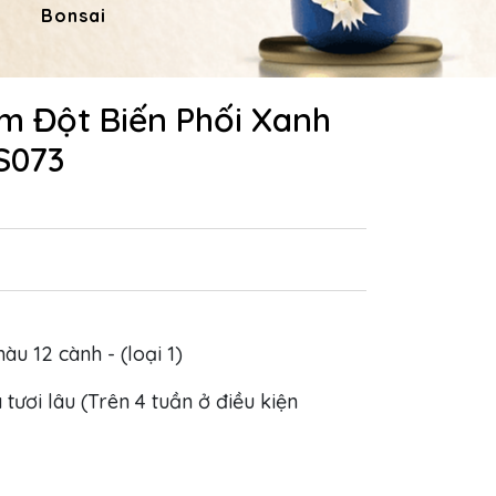
Bonsai
Hoa Dâng Phật
Hoa
ím Đột Biến Phối Xanh
S073
màu 12 cành - (loại 1)
 tươi lâu (Trên 4 tuần ở điều kiện