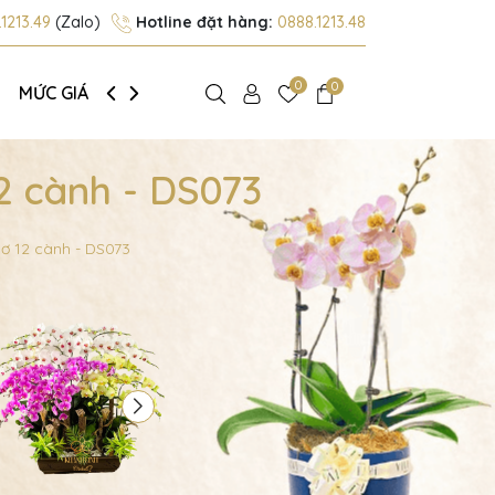
1213.49
(Zalo)
Hotline đặt hàng:
0888.1213.48
0
0
MỨC GIÁ
GIỚI THIỆU
2 cành - DS073
ơ 12 cành - DS073