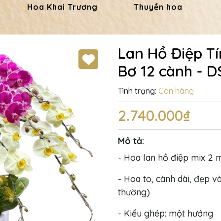
Hoa Khai Trương
Thuyền hoa
Lan Hồ Điệp T
Bơ 12 cành - D
Tình trạng:
Còn hàng
2.740.000₫
Mô tả:
- Hoa lan hồ điệp mix 2 
- Hoa to, cành dài, đẹp và
thường)
- Kiểu ghép: một hướng