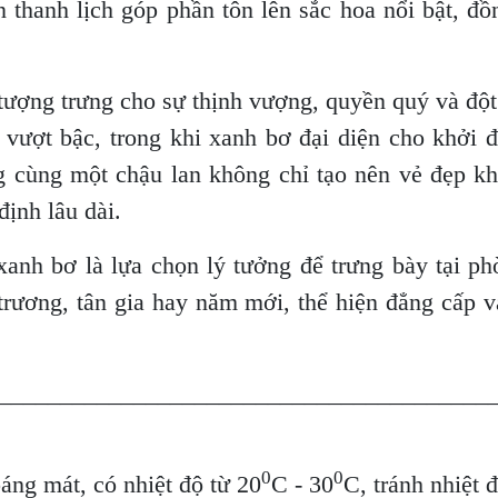
n thanh lịch góp phần tôn lên sắc hoa nổi bật, đồ
n tượng trưng cho sự thịnh vượng, quyền quý và độ
n vượt bậc, trong khi xanh bơ đại diện cho khởi
 cùng một chậu lan không chỉ tạo nên vẻ đẹp kh
định lâu dài.
xanh bơ là lựa chọn lý tưởng để trưng bày tại ph
 trương, tân gia hay năm mới, thể hiện đẳng cấp 
________________________________________
0
0
oáng mát, có nhiệt độ từ 20
C - 30
C, tránh nhiệt 