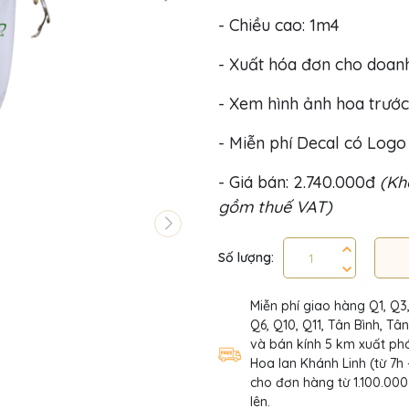
- Chiều cao: 1m4
- Xuất hóa đơn cho doan
- Xem hình ảnh hoa trước
- Miễn phí Decal có Log
- Giá bán: 2.740.000đ
(Khô
gồm thuế VAT)
Số lượng:
Miễn phí giao hàng Q1, Q3
Q6, Q10, Q11, Tân Bình, Tâ
và bán kính 5 km xuất phá
Hoa lan Khánh Linh (từ 7h 
cho đơn hàng từ 1.100.000
lên.