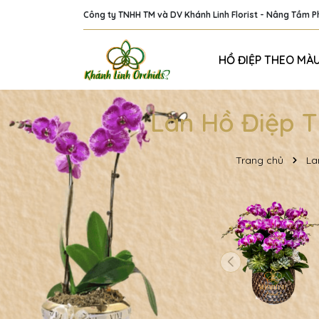
Công ty TNHH TM và DV Khánh Linh Florist - Nâng Tầm 
HỒ ĐIỆP THEO MÀ
Lan Hồ Điệp T
Trang chủ
La