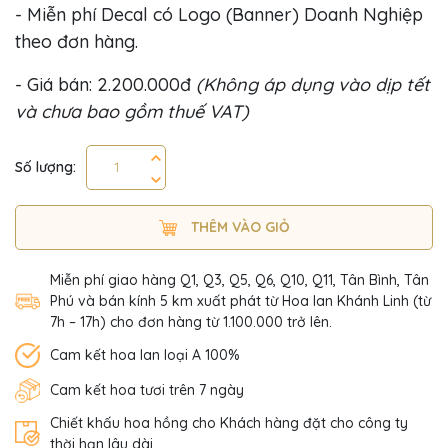
- Miễn phí Decal có Logo (Banner) Doanh Nghiệp
theo đơn hàng.
- Giá bán: 2.200.000đ
(Không áp dụng vào dịp tết
và chưa bao gồm thuế VAT)
Số lượng:
THÊM VÀO GIỎ
Miễn phí giao hàng Q1, Q3, Q5, Q6, Q10, Q11, Tân Bình, Tân
Phú và bán kính 5 km xuất phát từ Hoa lan Khánh Linh (từ
7h – 17h) cho đơn hàng từ 1.100.000 trở lên.
Cam kết hoa lan loại A 100%
Cam kết hoa tươi trên 7 ngày
Chiết khấu hoa hồng cho Khách hàng đặt cho công ty
thời hạn lâu dài