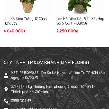
Lan Hồ Điệp Trắng 17 Cành -
Lan Hồ Điệp Đột Biến Kết Hợp
HDW068
Gỗ 5 Cành - DB058
4.040.000₫
2.250.000₫
CTY TNHH TM&DV KHÁNH LINH FLORIST
MST: 0318093687 - Do Sở Kế Hoạch và Đầu Tư TP.HCM cấp
ngày 11/10/2023
373/53/17 Lý Thường Kiệt, phường 9, quận Tân Bình,
Thành phố Hồ Chí Minh
0888 1213 49