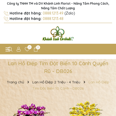
Công ty TNHH TM và DV Khánh Linh Florist - Nâng Tầm Phong Cách,
Nâng Tầm Chất Lượng
Hotline đặt hàng:
0888.1213.49
(Zalo)
Hotline đặt hàng:
0888.1213.48
0
0
Lan Hồ Điệp Tím Đột Biến 10 Cành Quyến
Rũ - DB026
Trang chủ
Lan Hồ Điệp 2 Triệu - 4 Triệu
Lan Hồ Điệp
Tím Đột Biến 10 Cành - DB026