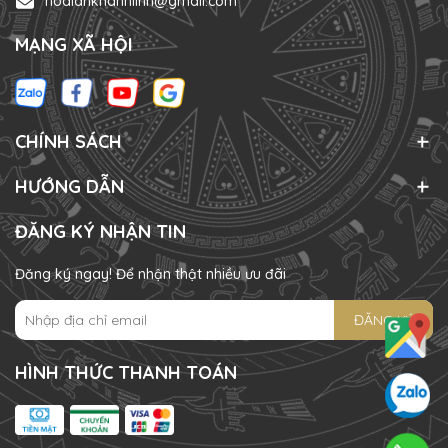
hoalankhanhlinh@gmail.com
MẠNG XÃ HỘI
CHÍNH SÁCH
HƯỚNG DẪN
ĐĂNG KÝ NHẬN TIN
Đăng ký ngay! Để nhận thật nhiều ưu đãi
ĐĂNG KÝ
HÌNH THỨC THANH TOÁN