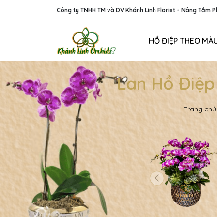
Công ty TNHH TM và DV Khánh Linh Florist - Nâng Tầm 
HỒ ĐIỆP THEO MÀ
Lan Hồ Điệp
Trang chủ