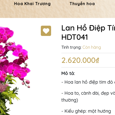
Hoa Khai Trương
Thuyền hoa
Lan Hồ Điệp Tí
HDT041
Tình trạng:
Còn hàng
2.620.000₫
Mô tả:
- Hoa lan hồ điệp tím đỏ 
- Hoa to, cành dài, đẹp và
thường)
- Kiểu ghép: một hướng