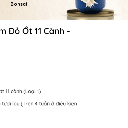
Bonsai
Hoa Dâng Phật
Hoa
m Đỏ Ớt 11 Cành -
ớt 11 cành (Loại 1)
 tươi lâu (Trên 4 tuần ở điều kiện