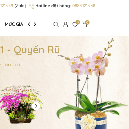
1213.49
(Zalo)
Hotline đặt hàng:
0888.1213.48
0
0
MỨC GIÁ
GIỚI THIỆU
1 - Quyến Rũ
h - HDT041