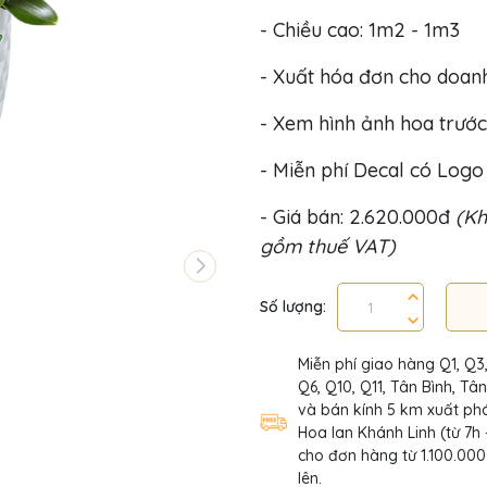
- Chiều cao: 1m2 - 1m3
- Xuất hóa đơn cho doan
- Xem hình ảnh hoa trước
- Miễn phí Decal có Log
- Giá bán: 2.620.000đ
(Kh
gồm thuế VAT)
Số lượng:
Miễn phí giao hàng Q1, Q3
Q6, Q10, Q11, Tân Bình, Tâ
và bán kính 5 km xuất phá
Hoa lan Khánh Linh (từ 7h 
cho đơn hàng từ 1.100.000
lên.