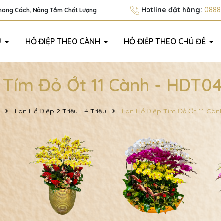
Hotline đặt hàng:
0888.
Phong Cách, Nâng Tầm Chất Lượng
U
HỒ ĐIỆP THEO CÀNH
HỒ ĐIỆP THEO CHỦ ĐỀ
 Tím Đỏ Ớt 11 Cành - HDT04
Lan Hồ Điệp 2 Triệu - 4 Triệu
Lan Hồ Điệp Tím Đỏ Ớt 11 Càn