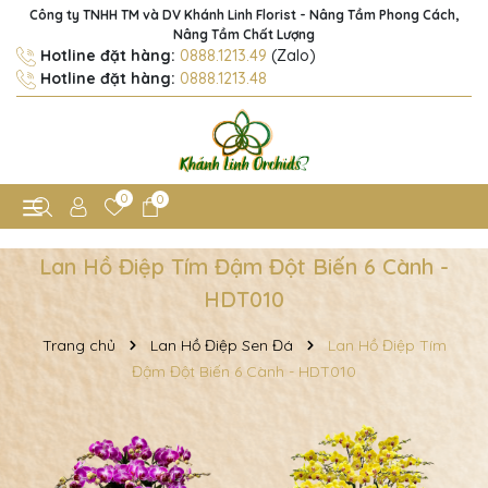
Công ty TNHH TM và DV Khánh Linh Florist - Nâng Tầm Phong Cách,
Nâng Tầm Chất Lượng
Hotline đặt hàng:
0888.1213.49
(Zalo)
Hotline đặt hàng:
0888.1213.48
0
0
Lan Hồ Điệp Tím Đậm Đột Biến 6 Cành -
HDT010
Trang chủ
Lan Hồ Điệp Sen Đá
Lan Hồ Điệp Tím
Đậm Đột Biến 6 Cành - HDT010