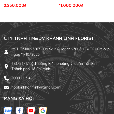
2.250.000₫
11.000.000₫
CTY TNHH TM&DV KHÁNH LINH FLORIST
MST: 0318093687 - Do Sở Kế Hoạch và Đầu Tư TP.HCM cấp
ngày 11/10/2023
373/53/17 Lý Thường Kiệt, phường 9, quận Tân Bình,
Thành phố Hồ Chí Minh
0888 1213 49
hoalankhanhlinh@gmail.com
MẠNG XÃ HỘI