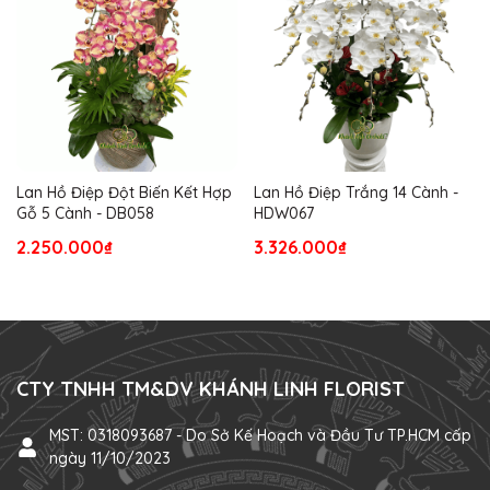
Lan Hồ Điệp Đột Biến Kết Hợp
Lan Hồ Điệp Trắng 14 Cành -
Gỗ 5 Cành - DB058
HDW067
2.250.000₫
3.326.000₫
CTY TNHH TM&DV KHÁNH LINH FLORIST
MST: 0318093687 - Do Sở Kế Hoạch và Đầu Tư TP.HCM cấp
ngày 11/10/2023