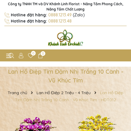
Công ty TNHH TM và DV Khánh Linh Florist - Nâng Tầm Phong Cách,
Nâng Tầm Chất Lượng
Hotline đặt hàng:
0888.1213.49
(Zalo)
Hotline đặt hàng:
0888.1213.48
0
0
Lan Hồ Điệp Tím Đậm Nhị Trắng 10 Cành -
Vũ Khúc Tím
Trang chủ
Lan Hồ Điệp 2 Triệu - 4 Triệu
Lan Hồ Điệp
Tím Đậm Nhị Trắng 10 Cành - Vũ Khúc Tím - HDT012