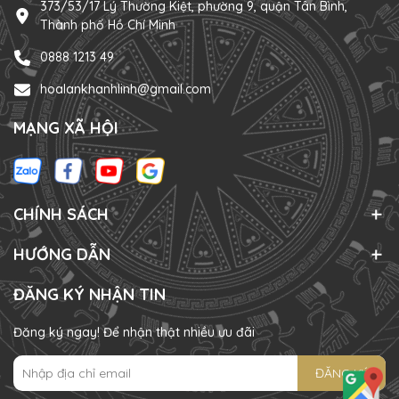
373/53/17 Lý Thường Kiệt, phường 9, quận Tân Bình,
Thành phố Hồ Chí Minh
0888 1213 49
hoalankhanhlinh@gmail.com
MẠNG XÃ HỘI
CHÍNH SÁCH
HƯỚNG DẪN
ĐĂNG KÝ NHẬN TIN
Đăng ký ngay! Để nhận thật nhiều ưu đãi
ĐĂNG KÝ