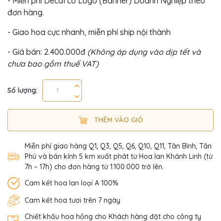
- Miễn phí Decal có Logo (Banner) Doanh Nghiệp theo
đơn hàng.
- Giao hoa cực nhanh, miễn phí ship nội thành
- Giá bán: 2.400.000đ
(Không áp dụng vào dịp tết và
chưa bao gồm thuế VAT)
Số lượng:
THÊM VÀO GIỎ
Miễn phí giao hàng Q1, Q3, Q5, Q6, Q10, Q11, Tân Bình, Tân
Phú và bán kính 5 km xuất phát từ Hoa lan Khánh Linh (từ
7h – 17h) cho đơn hàng từ 1.100.000 trở lên.
Cam kết hoa lan loại A 100%
Cam kết hoa tươi trên 7 ngày
Chiết khấu hoa hồng cho Khách hàng đặt cho công ty