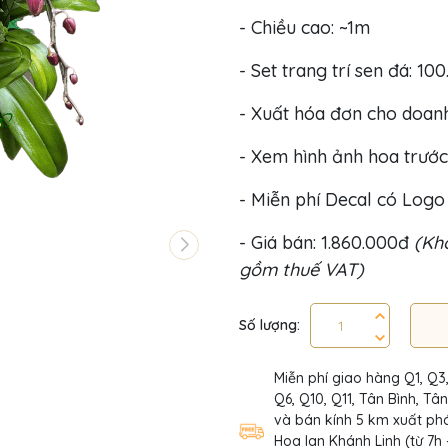
- Chiều cao: ~1m
- Set trang trí sen đá: 10
- Xuất hóa đơn cho doan
- Xem hình ảnh hoa trước
- Miễn phí Decal có Log
- Giá bán: 1.860.000đ
(Khô
gồm thuế VAT)
Số lượng:
Miễn phí giao hàng Q1, Q3
Q6, Q10, Q11, Tân Bình, Tâ
và bán kính 5 km xuất phá
Hoa lan Khánh Linh (từ 7h 