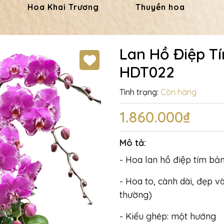
Hoa Khai Trương
Thuyền hoa
Lan Hồ Điệp T
HDT022
Tình trạng:
Còn hàng
1.860.000₫
Mô tả:
- Hoa lan hồ điệp tím bả
- Hoa to, cành dài, đẹp và
thường)
- Kiểu ghép: một hướng