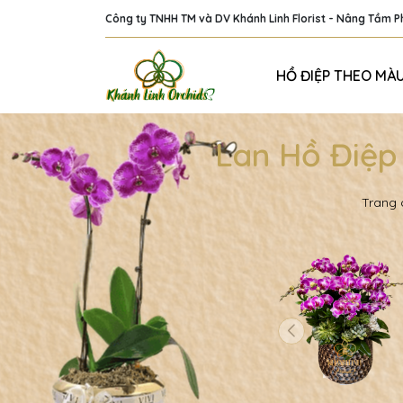
Công ty TNHH TM và DV Khánh Linh Florist - Nâng Tầm 
HỒ ĐIỆP THEO MÀ
Lan Hồ Điệp
Trang 