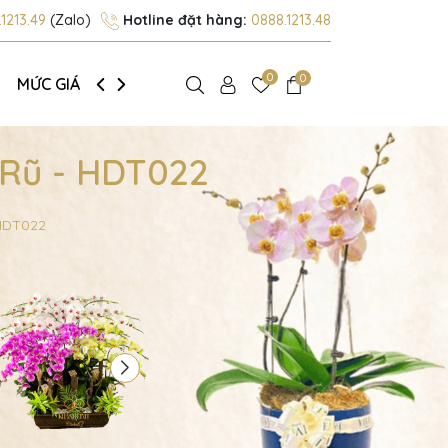
1213.49
(Zalo)
Hotline đặt hàng:
0888.1213.48
0
0
MỨC GIÁ
GIỚI THIỆU
 Rũ - HDT022
 HDT022