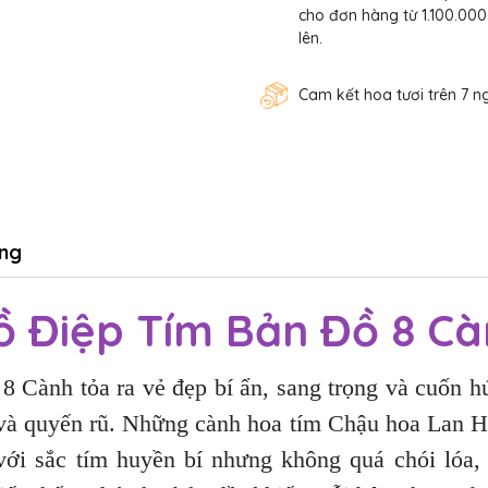
cho đơn hàng từ 1.100.000
lên.
Cam kết hoa tươi trên 7 n
ng
ồ Điệp Tím Bản Đồ 8 Cà
Cành tỏa ra vẻ đẹp bí ẩn, sang trọng và cuốn hú
ch và quyến rũ. Những cành hoa tím Chậu hoa Lan 
 với sắc tím huyền bí nhưng không quá chói lóa, 