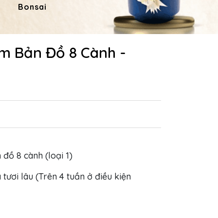
Bonsai
Hoa Dâng Phật
Hoa
ím Bản Đồ 8 Cành -
n đồ 8 cành (loại 1)
 tươi lâu (Trên 4 tuần ở điều kiện