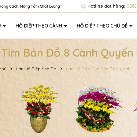
Hotline đặt hàng:
0888.
Phong Cách, Nâng Tầm Chất Lượng
U
HỒ ĐIỆP THEO CÀNH
HỒ ĐIỆP THEO CHỦ ĐỀ
 Tím Bản Đồ 8 Cành Quyến
chủ
Lan Hồ Điệp Sen Đá
Lan Hồ Điệp Tím Bản Đồ 8 Cành -