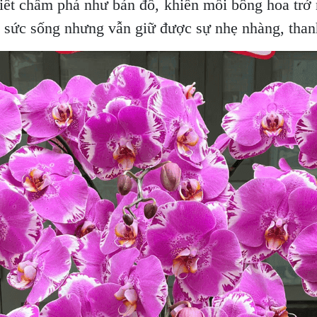
ết chấm phá như bản đồ, khiến mỗi bông hoa trở 
 sức sống nhưng vẫn giữ được sự nhẹ nhàng, thanh