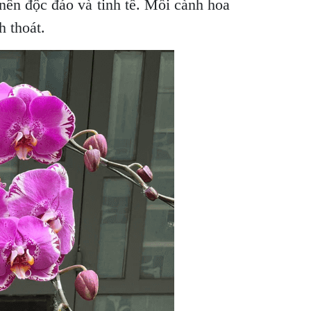
nên độc đáo và tinh tế. Mỗi cành hoa
 thoát.