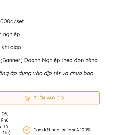
0.000đ/set
h nghiệp
 khi giao
o (Banner) Doanh Nghiệp theo đơn hàng.
ng áp dụng vào dịp tết và chưa bao
THÊM VÀO GIỎ
, Q5,
n Phú
t từ
Cam kết hoa lan loại A 100%
– 17h)