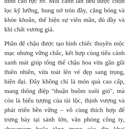
đỉnh cao rực rỡ. Mỗi cành lan đều được chọn
lọc kỹ lưỡng, bung nở tròn đầy, căng bóng và
khỏe khoắn, thể hiện sự viên mãn, đủ đầy và
khí chất vương giả.
Phần đế chậu được tạo hình chiếc thuyền mộc
mạc nhưng vững chắc, kết hợp cùng tiểu cảnh
xanh mát giúp tổng thể chậu hoa vừa gần gũi
thiên nhiên, vừa toát lên vẻ đẹp sang trọng,
hiện đại. Đây không chỉ là món quà cao cấp,
mang thông điệp "thuận buồm xuôi gió", mà
còn là biểu tượng của tài lộc, thịnh vượng và
phát triển bền vững – vô cùng thích hợp để
trưng bày tại sảnh lớn, văn phòng công ty,
showroom hoặc tặng trong các dịp khai