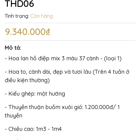
THD06
Tình trạng:
Còn hàng
9.340.000₫
Mô tả:
- Hoa lan hồ điệp mix 3 màu 37 cành - (loại 1)
- Hoa to, cành dài, đẹp và tươi lâu (Trên 4 tuần ở
điều kiện thường)
- Kiểu ghép: một hướng
- Thuyền thuận buồm xuôi gió: 1.200.000đ/ 1
thuyền
- Chiều cao: 1m3 - 1m4