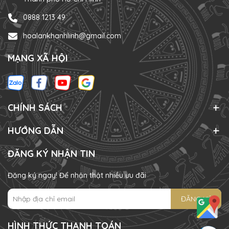
0888 1213 49
hoalankhanhlinh@gmail.com
MẠNG XÃ HỘI
CHÍNH SÁCH
HƯỚNG DẪN
ĐĂNG KÝ NHẬN TIN
Đăng ký ngay! Để nhận thật nhiều ưu đãi
ĐĂNG KÝ
HÌNH THỨC THANH TOÁN