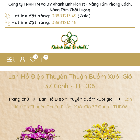
Công ty TNHH TM và DV Khánh Linh Florist - Nâng Tầm Phong Cách,
Nâng Tầm Chất Lượng
Hotline đặt hàng:
0888.1213.49
(Zalo)
Hotline đặt hàng:
0888.1213.48
0
0
Lan Hồ Điệp Thuyền Thuận Buồm Xuôi Gió
37 Cành - THD06
Trang chủ
Lan Hồ Điệp "Thuyền buồm xuôi gió"
Lan
Hồ Điệp Thuyền Thuận Buồm Xuôi Gió 37 Cành - THD06