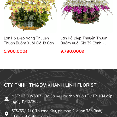
Lan Hồ Điệp Vàng Thuyền
Lan Hồ Điệp Thuyền Thuận
Thuận Buồm Xuôi Gió 19 Cành
Buồm Xuôi Gió 39 Cành -
- TH10
TH09
5.900.000₫
9.780.000₫
CTY TNHH TM&DV KHÁNH LINH FLORIST
MST: 0318093687 - Do Sở Kế Hoạch và Đầu Tư TP.HCM cấp
ngày 11/10/2023
373/53/17 Lý Thường Kiệt, phường 9, quận Tân Bình,
Thành phố Hồ Chí Minh