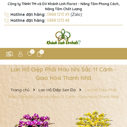
Công ty TNHH TM và DV Khánh Linh Florist - Nâng Tầm Phong Cách,
Nâng Tầm Chất Lượng
Hotline đặt hàng:
0888.1213.49
(Zalo)
Hotline đặt hàng:
0888.1213.48
0
0
Lan Hồ Điệp Phối Màu Nhị Sắc 11 Cành -
Giao Hòa Thanh Nhã
Trang chủ
Lan Hồ Điệp Sen Đá
Lan Hồ Điệp Phối
Màu Trắng Bò Sữa và Hồng 11 Cành - Giao Hòa Thanh Nhã