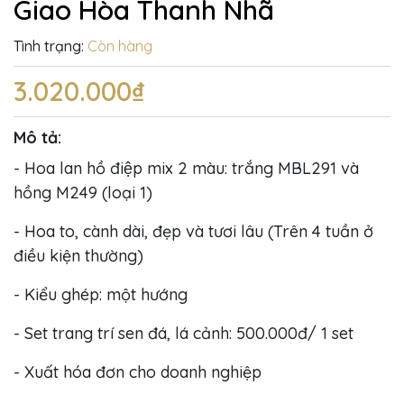
Giao Hòa Thanh Nhã
Tình trạng:
Còn hàng
3.020.000₫
Mô tả:
- Hoa lan hồ điệp mix 2 màu: trắng MBL291 và
hồng M249 (loại 1)
- Hoa to, cành dài, đẹp và tươi lâu (Trên 4 tuần ở
điều kiện thường)
- Kiểu ghép: một hướng
- Set trang trí sen đá, lá cảnh: 500.000đ/ 1 set
- Xuất hóa đơn cho doanh nghiệp