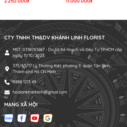
2.250.000₫
11.000.000₫
CTY TNHH TM&DV KHÁNH LINH FLORIST
MST: 0318093687 - Do Sở Kế Hoạch và Đầu Tư TP.HCM cấp
ngày 11/10/2023
373/53/17 Lý Thường Kiệt, phường 9, quận Tân Bình,
Thành phố Hồ Chí Minh
0888 1213 49
hoalankhanhlinh@gmail.com
MẠNG XÃ HỘI