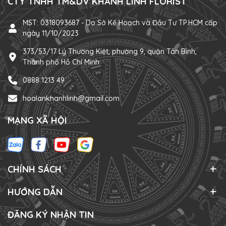
CTY TNHH TM&DV KHÁNH LINH FLORIST
MST: 0318093687 - Do Sở Kế Hoạch và Đầu Tư TP.HCM cấp
ngày 11/10/2023
373/53/17 Lý Thường Kiệt, phường 9, quận Tân Bình,
Thành phố Hồ Chí Minh
0888 1213 49
hoalankhanhlinh@gmail.com
MẠNG XÃ HỘI
CHÍNH SÁCH
HƯỚNG DẪN
ĐĂNG KÝ NHẬN TIN