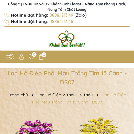
Công ty TNHH TM và DV Khánh Linh Florist - Nâng Tầm Phong Cách,
Nâng Tầm Chất Lượng
Hotline đặt hàng:
0888.1213.49
(Zalo)
Hotline đặt hàng:
0888.1213.48
0
0
Lan Hồ Điệp Phối Màu Trắng Tím 15 Cành -
DS07
Trang chủ
Lan Hồ Điệp 2 Triệu - 4 Triệu
Lan Hồ Điệp
Phối Màu Trắng Tím 15 Cành - DS07