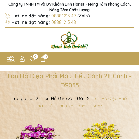
Công ty TNHH TM và DV Khánh Linh Florist - Nâng Tầm Phong Cách,
Nâng Tầm Chất Lượng
Hotline đặt hàng:
0888.1213.49
(Zalo)
Hotline đặt hàng:
0888.1213.48
0
0
Lan Hồ Điệp Phối Màu Tiểu Cảnh 28 Cành -
DS055
Trang chủ
Lan Hồ Điệp Sen Đá
Lan Hồ Điệp Phối
Màu Tiểu Cảnh 28 Cành - DS055