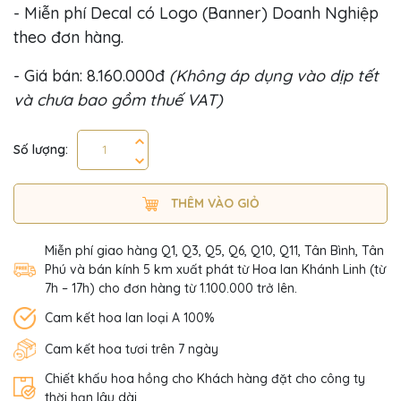
- Miễn phí Decal có Logo (Banner) Doanh Nghiệp
theo đơn hàng.
- Giá bán: 8.160.000đ
(Không áp dụng vào dịp tết
và chưa bao gồm thuế VAT)
Số lượng:
THÊM VÀO GIỎ
Miễn phí giao hàng Q1, Q3, Q5, Q6, Q10, Q11, Tân Bình, Tân
Phú và bán kính 5 km xuất phát từ Hoa lan Khánh Linh (từ
7h – 17h) cho đơn hàng từ 1.100.000 trở lên.
Cam kết hoa lan loại A 100%
Cam kết hoa tươi trên 7 ngày
Chiết khấu hoa hồng cho Khách hàng đặt cho công ty
thời hạn lâu dài