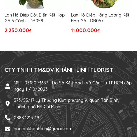
Lan Hồ Điệp Đột Biến Kết Hợp
Lan Hồ Điệp Hồng Loang Kết
Gỗ 5 Cành - DB058
Hợp Gỗ - DB057
2.250.000₫
11.000.000₫
CTY TNHH TM&DV KHÁNH LINH FLORIST
MST: 0318093687 - Do Sở Kế Hoạch và Đầu Tư TP.HCM cấp
ngày 11/10/2023
373/53/17 Lý Thường Kiệt, phường 9, quận Tân Bình,
Thành phố Hồ Chí Minh
0888 1213 49
hoalankhanhlinh@gmail.com