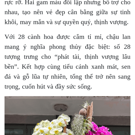
rực rỡ. Hai gam màu đối lập nhưng bổ trợ cho
nhau, tạo nên vẻ đẹp cân bằng giữa sự tinh
khôi, may mắn và sự quyền quý, thịnh vượng.
Với 28 cành hoa được cắm tỉ mỉ, chậu lan
mang ý nghĩa phong thủy đặc biệt: số 28
tượng trưng cho “phát tài, thịnh vượng lâu
bền”. Kết hợp cùng tiểu cảnh xanh mát, sen
đá và gỗ lũa tự nhiên, tổng thể trở nên sang
trọng, cuốn hút và đầy sức sống.