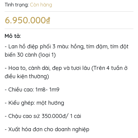
Tình trạng:
Còn hàng
6.950.000₫
Mô tả:
- Lan hồ điệp phối 3 màu: hồng, tím đậm, tím đột
biến 30 cành (loại 1)
- Hoa to, cành dài, đẹp và tươi lâu (Trên 4 tuần ở
điều kiện thường)
- Chiều cao: 1m8- 1m9
- Kiểu ghép: một hướng
- Chậu cao sứ: 350.000đ/ 1 cái
- Xuất hóa đơn cho doanh nghiệp