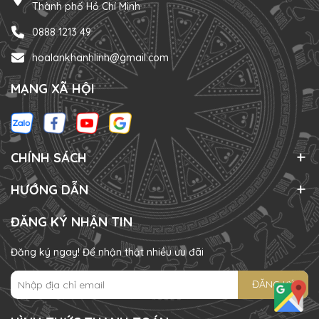
Thành phố Hồ Chí Minh
0888 1213 49
hoalankhanhlinh@gmail.com
MẠNG XÃ HỘI
CHÍNH SÁCH
HƯỚNG DẪN
ĐĂNG KÝ NHẬN TIN
Đăng ký ngay! Để nhận thật nhiều ưu đãi
ĐĂNG KÝ