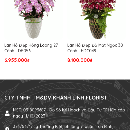
Lan Hồ Điệp Hồng Loang 27
Lan Hồ Điệp Đỏ Mắt Ngọc 30
Cành - DB056
Cành - HDC049
6.955.000₫
8.100.000₫
CTY TNHH TM&DV KHÁNH LINH FLORIST
MST: 0318093687 - Do Sở Kế Hoạch và Đầu Tư TP.HCM cấp
ngày 11/10/2023
373/53/17 Lý Thường Kiệt, phường 9, quận Tân Bình,