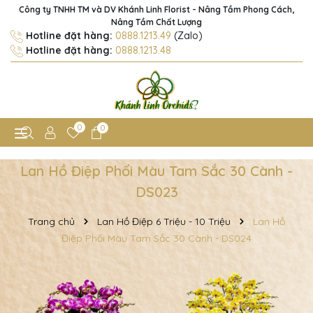
Công ty TNHH TM và DV Khánh Linh Florist - Nâng Tầm Phong Cách,
Nâng Tầm Chất Lượng
Hotline đặt hàng:
0888.1213.49
(Zalo)
Hotline đặt hàng:
0888.1213.48
0
0
Lan Hồ Điệp Phối Màu Tam Sắc 30 Cành -
DS023
Trang chủ
Lan Hồ Điệp 6 Triệu - 10 Triệu
Lan Hồ
Điệp Phối Màu Tam Sắc 30 Cành - DS024