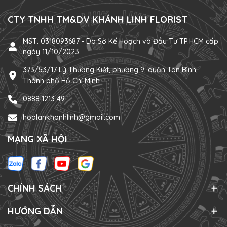
CTY TNHH TM&DV KHÁNH LINH FLORIST
MST: 0318093687 - Do Sở Kế Hoạch và Đầu Tư TP.HCM cấp
ngày 11/10/2023
373/53/17 Lý Thường Kiệt, phường 9, quận Tân Bình,
Thành phố Hồ Chí Minh
0888 1213 49
hoalankhanhlinh@gmail.com
MẠNG XÃ HỘI
CHÍNH SÁCH
HƯỚNG DẪN