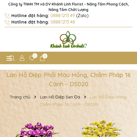
Công ty TNHH TM và DV Khánh Linh Florist - Nâng Tầm Phong Cách,
Nâng Tầm Chất Lượng
Hotline đặt hàng:
0888.1213.49
(Zalo)
Hotline đặt hàng:
0888.1213.48
0
0
Lan Hồ Điệp Phối Màu Hồng, Chấm Pháp 16
Cành - DS020
Trang chủ
Lan Hồ Điệp Sen Đá
Lan Hồ Điệp Hồng,
Chấm Pháp 16 Cành - DS020