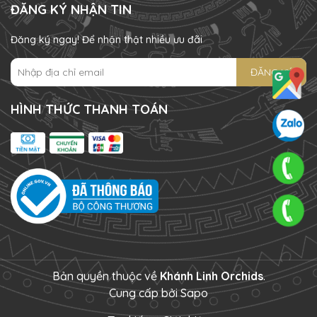
ĐĂNG KÝ NHẬN TIN
Đăng ký ngay! Để nhận thật nhiều ưu đãi
ĐĂNG KÝ
HÌNH THỨC THANH TOÁN
Bản quyền thuộc về
Khánh Linh Orchids
.
Cung cấp bởi
Sapo