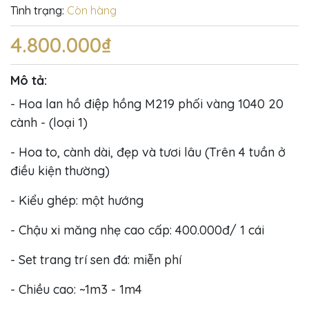
Tình trạng:
Còn hàng
4.800.000₫
Mô tả:
- Hoa lan hồ điệp hồng M219 phối vàng 1040 20
cành - (loại 1)
- Hoa to, cành dài, đẹp và tươi lâu (Trên 4 tuần ở
điều kiện thường)
- Kiểu ghép: một hướng
- Chậu xi măng nhẹ cao cấp: 400.000đ/ 1 cái
- Set trang trí sen đá: miễn phí
- Chiều cao: ~1m3 - 1m4