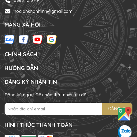
0888 1213 49
hoalankhanhlinh@gmail.com
MẠNG XÃ HỘI
CHÍNH SÁCH
HƯỚNG DẪN
ĐĂNG KÝ NHẬN TIN
Đăng ký ngay! Để nhận thật nhiều ưu đãi
ĐĂNG KÝ
HÌNH THỨC THANH TOÁN