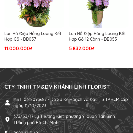
Lan Hồ Điệp Hồng Loang Kết
Lan Hồ Điệp Hồng Loang Kết
Hợp Gỗ - DB057
Hợp Gỗ 12 Cành - DB055
11.000.000₫
5.832.000₫
CTY TNHH TM&DV KHÁNH LINH FLORIST
MST: 0318093687 - Do Sở Kế Hoạch và Đầu Tư TP.HCM cấp
ngày 11/10/2023
373/53/17 Lý Thường Kiệt, phường 9, quận Tân Bình,
Thành phố Hồ Chí Minh