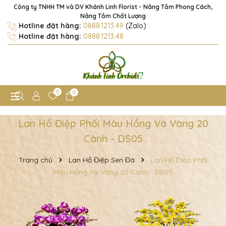
Công ty TNHH TM và DV Khánh Linh Florist - Nâng Tầm Phong Cách,
Nâng Tầm Chất Lượng
Hotline đặt hàng:
0888.1213.49
(Zalo)
Hotline đặt hàng:
0888.1213.48
0
0
Lan Hồ Điệp Phối Màu Hồng Và Vàng 20
Cành - DS05
Trang chủ
Lan Hồ Điệp Sen Đá
Lan Hồ Điệp Phối
Màu Hồng Và Vàng 20 Cành - DS05