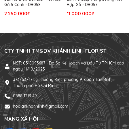
Gỗ 5 Cành - DB058
Hợp Gỗ - DB057
2.250.000₫
11.000.000₫
CTY TNHH TM&DV KHÁNH LINH FLORIST
MST: 0318093687 - Do Sở Kế Hoạch và Đầu Tư TP.HCM cấp
ngày 11/10/2023
373/53/17 Lý Thường Kiệt, phường 9, quận Tân Bình,
Thành phố Hồ Chí Minh
0888 1213 49
hoalankhanhlinh@gmail.com
MẠNG XÃ HỘI