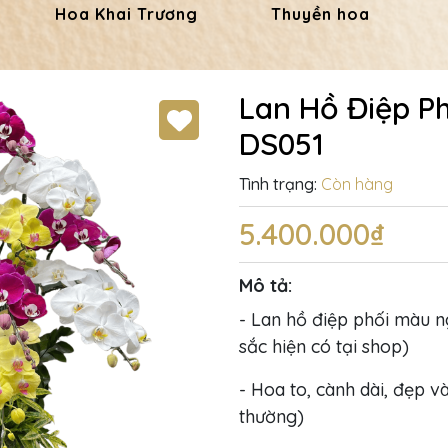
Hoa Khai Trương
Thuyền hoa
Lan Hồ Điệp P
DS051
Tình trạng:
Còn hàng
5.400.000₫
Mô tả:
- Lan hồ điệp phối màu n
sắc hiện có tại shop)
- Hoa to, cành dài, đẹp và
thường)