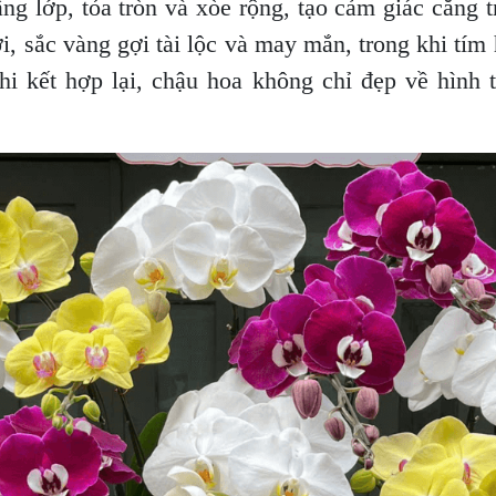
ng lớp, tỏa tròn và xòe rộng, tạo cảm giác căng t
i, sắc vàng gợi tài lộc và may mắn, trong khi tím
i kết hợp lại, chậu hoa không chỉ đẹp về hình 