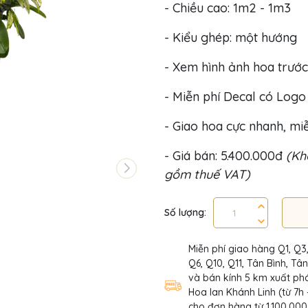
- Chiều cao: 1m2 - 1m3
- Kiểu ghép: một hướng
- Xem hình ảnh hoa trước
- Miễn phí Decal có Log
- Giao hoa cực nhanh, miễ
- Giá bán: 5.400.000đ
(Khô
gồm thuế VAT)
Số lượng:
Miễn phí giao hàng Q1, Q3
Q6, Q10, Q11, Tân Bình, Tâ
và bán kính 5 km xuất phá
Hoa lan Khánh Linh (từ 7h 
cho đơn hàng từ 1.100.000