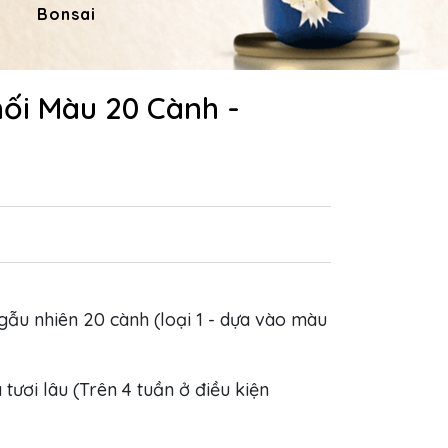
Bonsai
Hoa Dâng Phật
Hoa
hối Màu 20 Cành -
gẫu nhiên 20 cành (loại 1 - dựa vào màu
 tươi lâu (Trên 4 tuần ở điều kiện