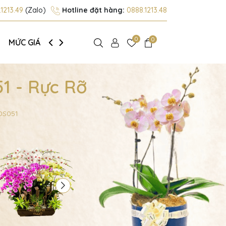
1213.49
(Zalo)
Hotline đặt hàng:
0888.1213.48
0
0
MỨC GIÁ
GIỚI THIỆU
1 - Rực Rỡ
 DS051