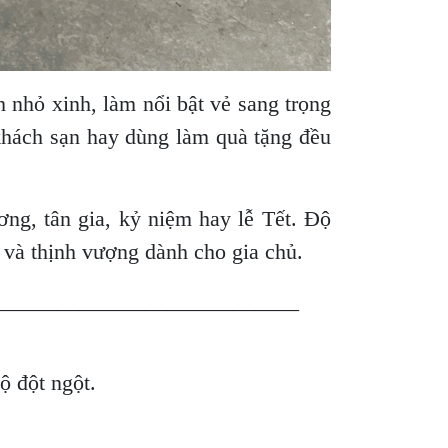
 nhỏ xinh, làm nổi bật vẻ sang trọng
 khách sạn hay dùng làm quà tặng đều
ng, tân gia, kỷ niệm hay lễ Tết. Độ
c và thịnh vượng dành cho gia chủ.
____________________________
độ đột ngột.