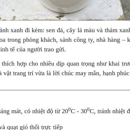
ảnh xanh đi kèm: sen đá, cây lá màu và thảm xanh
hoa trong phòng khách, sảnh công ty, nhà hàng –
tinh tế của người trao gửi.
thích hợp cho nhiều dịp quan trọng như khai trươ
à vật trang trí vừa là lời chúc may mắn, hạnh phú
________________________________________
0
0
oáng mát, có nhiệt độ từ 20
C - 30
C, tránh nhiệt 
à quạt gió thổi trực tiếp