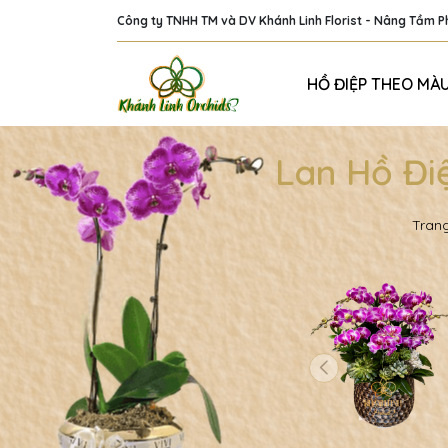
Công ty TNHH TM và DV Khánh Linh Florist - Nâng Tầm 
HỒ ĐIỆP THEO MÀ
Lan Hồ Đi
Tran