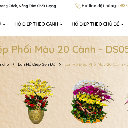
Hotline đặt hàng:
0888.
Phong Cách, Nâng Tầm Chất Lượng
U
HỒ ĐIỆP THEO CÀNH
HỒ ĐIỆP THEO CHỦ ĐỀ
ệp Phối Màu 20 Cành - DS05
g chủ
Lan Hồ Điệp Sen Đá
Lan Hồ Điệp Phối Màu 20 Cành -