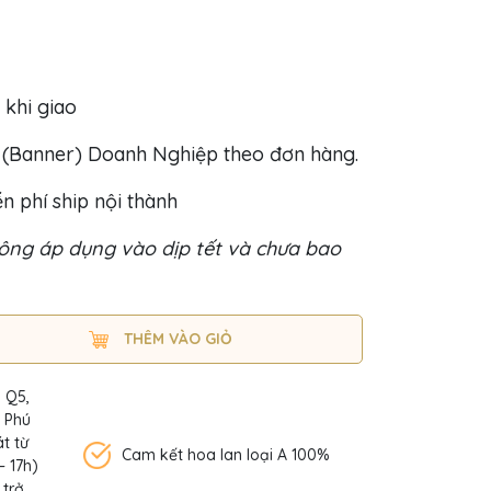
 khi giao
o (Banner) Doanh Nghiệp theo đơn hàng.
n phí ship nội thành
ng áp dụng vào dịp tết và chưa bao
THÊM VÀO GIỎ
, Q5,
n Phú
t từ
Cam kết hoa lan loại A 100%
– 17h)
 trở