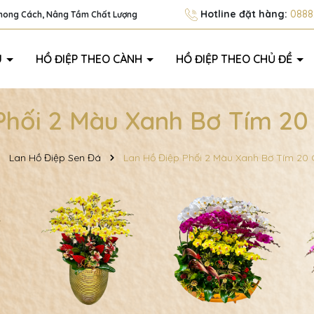
Hotline đặt hàng:
0888.
Phong Cách, Nâng Tầm Chất Lượng
U
HỒ ĐIỆP THEO CÀNH
HỒ ĐIỆP THEO CHỦ ĐỀ
Phối 2 Màu Xanh Bơ Tím 20
Lan Hồ Điệp Sen Đá
Lan Hồ Điệp Phối 2 Màu Xanh Bơ Tím 20