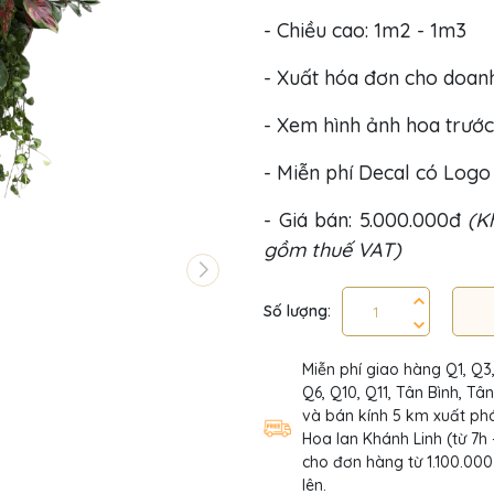
- Chiều cao: 1m2 - 1m3
- Xuất hóa đơn cho doan
- Xem hình ảnh hoa trước
- Miễn phí Decal có Log
- Giá bán: 5.000.000đ
(K
gồm thuế VAT)
Số lượng:
Miễn phí giao hàng Q1, Q3
Q6, Q10, Q11, Tân Bình, Tâ
và bán kính 5 km xuất phá
Hoa lan Khánh Linh (từ 7h 
cho đơn hàng từ 1.100.000
lên.