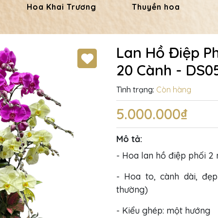
Hoa Khai Trương
Thuyền hoa
Lan Hồ Điệp P
20 Cành - DS0
Tình trạng:
Còn hàng
5.000.000₫
Mô tả:
- Hoa lan hồ điệp phối 2
- Hoa to, cành dài, đẹp
thường)
- Kiểu ghép: một hướng