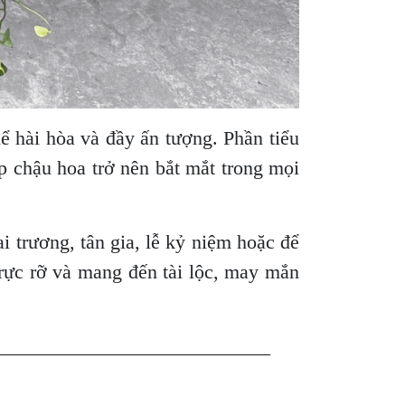
ể hài hòa và đầy ấn tượng. Phần tiểu
úp chậu hoa trở nên bắt mắt trong mọi
i trương, tân gia, lễ kỷ niệm hoặc để
 rực rỡ và mang đến tài lộc, may mắn
____________________________