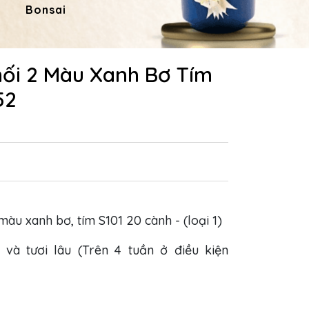
Bonsai
Hoa Dâng Phật
Hoa
hối 2 Màu Xanh Bơ Tím
52
 màu xanh bơ, tím S101 20 cành - (loại 1)
 và tươi lâu (Trên 4 tuần ở điều kiện