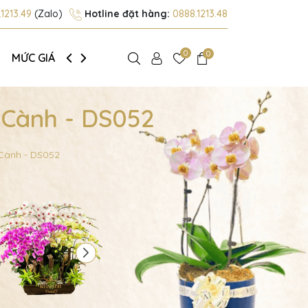
1213.49
(Zalo)
Hotline đặt hàng:
0888.1213.48
0
0
MỨC GIÁ
GIỚI THIỆU
 Cành - DS052
 Cành - DS052