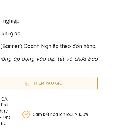
h nghiệp
 khi giao
o (Banner) Doanh Nghiệp theo đơn hàng.
hông áp dụng vào dịp tết và chưa bao
THÊM VÀO GIỎ
, Q5,
n Phú
t từ
Cam kết hoa lan loại A 100%
– 17h)
 trở