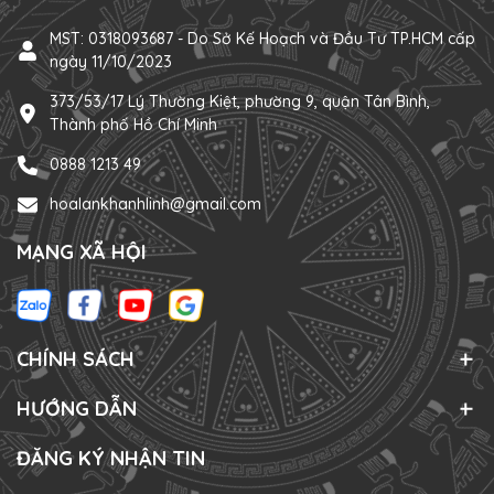
MST: 0318093687 - Do Sở Kế Hoạch và Đầu Tư TP.HCM cấp
ngày 11/10/2023
373/53/17 Lý Thường Kiệt, phường 9, quận Tân Bình,
Thành phố Hồ Chí Minh
0888 1213 49
hoalankhanhlinh@gmail.com
MẠNG XÃ HỘI
CHÍNH SÁCH
HƯỚNG DẪN
ĐĂNG KÝ NHẬN TIN