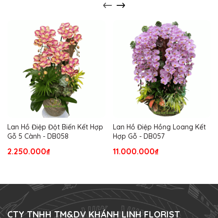
Lan Hồ Điệp Đột Biến Kết Hợp
Lan Hồ Điệp Hồng Loang Kết
Gỗ 5 Cành - DB058
Hợp Gỗ - DB057
2.250.000₫
11.000.000₫
CTY TNHH TM&DV KHÁNH LINH FLORIST