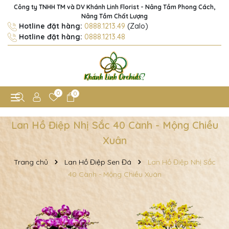
Công ty TNHH TM và DV Khánh Linh Florist - Nâng Tầm Phong Cách,
Nâng Tầm Chất Lượng
Hotline đặt hàng:
0888.1213.49
(Zalo)
Hotline đặt hàng:
0888.1213.48
0
0
Lan Hồ Điệp Nhị Sắc 40 Cành - Mộng Chiều
Xuân
Trang chủ
Lan Hồ Điệp Sen Đá
Lan Hồ Điệp Nhị Sắc
40 Cành - Mộng Chiều Xuân