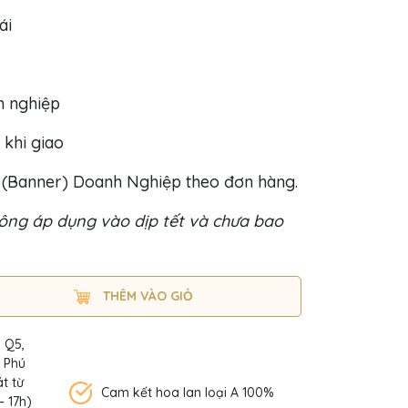
ái
h nghiệp
 khi giao
o (Banner) Doanh Nghiệp theo đơn hàng.
ng áp dụng vào dịp tết và chưa bao
THÊM VÀO GIỎ
, Q5,
n Phú
t từ
Cam kết hoa lan loại A 100%
– 17h)