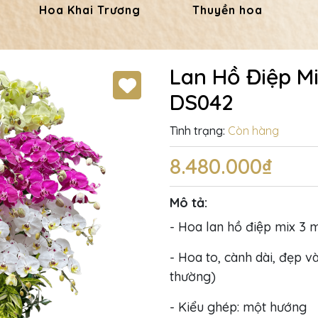
Hoa Khai Trương
Thuyền hoa
Lan Hồ Điệp Mi
DS042
Tình trạng:
Còn hàng
8.480.000₫
Mô tả:
- Hoa lan hồ điệp mix 3 
- Hoa to, cành dài, đẹp và
thường)
- Kiểu ghép: một hướng