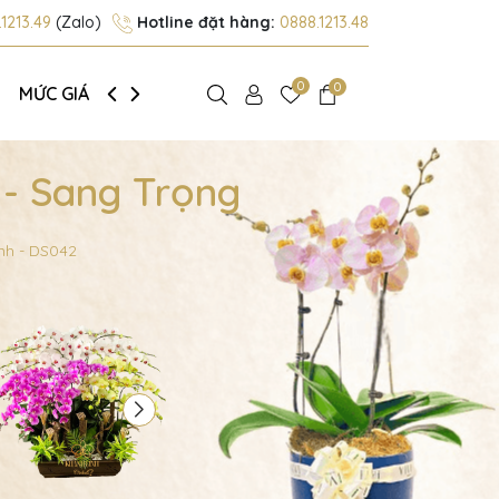
1213.49
(Zalo)
Hotline đặt hàng:
0888.1213.48
0
0
MỨC GIÁ
GIỚI THIỆU
 - Sang Trọng
nh - DS042