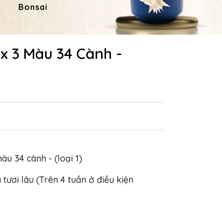
Bonsai
Hoa Dâng Phật
Hoa
x 3 Màu 34 Cành -
màu 34 cành - (loại 1)
 tươi lâu (Trên 4 tuần ở điều kiện