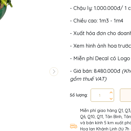
- Chậu ly: 1.000.000đ/ 1 c
- Chiều cao: 1m3 - 1m4
- Xuất hóa đơn cho doan
- Xem hình ảnh hoa trước
- Miễn phí Decal có Log
- Giá bán: 8.480.000đ
(Khô
gồm thuế VAT)
Số lượng:
Miễn phí giao hàng Q1, Q3
Q6, Q10, Q11, Tân Bình, Tâ
và bán kính 5 km xuất phá
Hoa lan Khánh Linh (từ 7h 