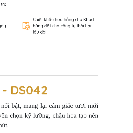
 trở
Chiết khấu hoa hồng cho Khách
gày
hàng đặt cho công ty thời hạn
lâu dài
 - DS042
nổi bật, mang lại cảm giác tươi mới
yển chọn kỹ lưỡng, chậu hoa tạo nên
hút.