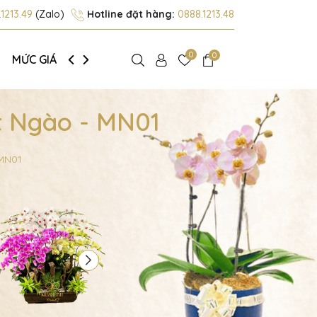
1213.49
(Zalo)
Hotline đặt hàng:
0888.1213.48
0
0
MỨC GIÁ
GIỚI THIỆU
t Ngào - MN01
 MN01