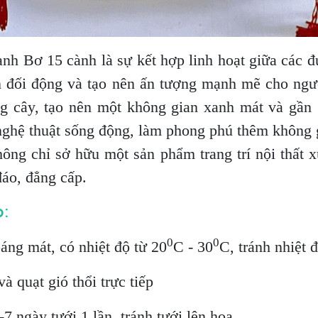
nh Bơ 15 cành là sự kết hợp linh hoạt giữa các 
ân đối động và tạo nên ấn tượng mạnh mẽ cho ngư
ồng cây, tạo nên một không gian xanh mát và gần 
 nghệ thuật sống động, làm phong phú thêm không
ng chỉ sở hữu một sản phẩm trang trí nội thất xu
áo, đẳng cấp.
p:
0
0
oáng mát, có nhiệt độ từ 20
C - 30
C, tránh nhiệt 
à quạt gió thổi trực tiếp
7 ngày tưới 1 lần, tránh tưới lên hoa.