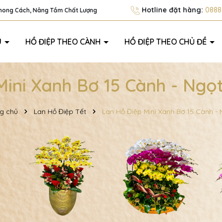
Hotline đặt hàng:
0888.
Phong Cách, Nâng Tầm Chất Lượng
U
HỒ ĐIỆP THEO CÀNH
HỒ ĐIỆP THEO CHỦ ĐỀ
Mini Xanh Bơ 15 Cành - Ngọ
g chủ
Lan Hồ Điệp Tết
Lan Hồ Điệp Mini Xanh Bơ 15 Cành -