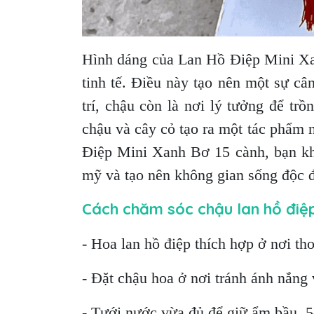
Hình dáng của Lan Hồ Điệp Mini Xa
tinh tế. Điều này tạo nên một sự c
trí, chậu còn là nơi lý tưởng để tr
chậu và cây cỏ tạo ra một tác phẩm
Điệp Mini Xanh Bơ 15 cành, bạn khô
mỹ và tạo nên không gian sống độc đ
Cách chăm sóc chậu lan hồ điệ
- Hoa lan hồ điệp thích hợp ở nơi th
- Đặt chậu hoa ở nơi tránh ánh nắng v
- Tưới nước vừa đủ để giữ ẩm bầu, 5-