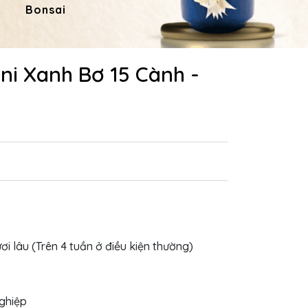
Bonsai
Hoa Dâng Phật
Hoa
ni Xanh Bơ 15 Cành -
ươi lâu (Trên 4 tuần ở điều kiện thường)
nghiệp