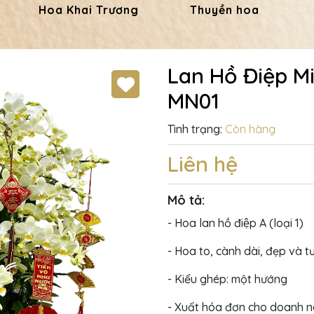
Hoa Khai Trương
Thuyền hoa
Lan Hồ Điệp Mi
MN01
Tình trạng:
Còn hàng
Liên hệ
Mô tả:
- Hoa lan hồ điệp A (loại 1)
- Hoa to, cành dài, đẹp và t
- Kiểu ghép: một hướng
- Xuất hóa đơn cho doanh 