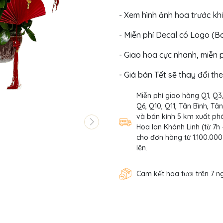
- Xem hình ảnh hoa trước khi
- Miễn phí Decal có Logo (
- Giao hoa cực nhanh, miễn p
- Giá bán Tết sẽ thay đổi th
Miễn phí giao hàng Q1, Q3
Q6, Q10, Q11, Tân Bình, Tâ
và bán kính 5 km xuất phá
Hoa lan Khánh Linh (từ 7h 
cho đơn hàng từ 1.100.000
lên.
Cam kết hoa tươi trên 7 n