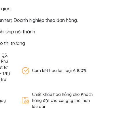
 giao
Banner) Doanh Nghiệp theo đơn hàng.
hí ship nội thành
eo thị trường
, Q5,
n Phú
t từ
Cam kết hoa lan loại A 100%
– 17h)
 trở
Chiết khấu hoa hồng cho Khách
gày
hàng đặt cho công ty thời hạn
lâu dài