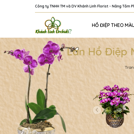
Công ty TNHH TM và DV Khánh Linh Florist - Nâng Tầm 
HỒ ĐIỆP THEO MÀ
Lan Hồ Điệp 
Tran