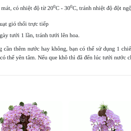
0
0
 mát, có nhiệt độ từ 20
C - 30
C, tránh nhiệt độ đột ng
ạt gió thổi trực tiếp
ày tưới 1 lần, tránh tưới lên hoa.
g cần thêm nước hay không, bạn có thể sử dụng 1 chiế
 có thể yên tâm. Nếu que khô thì đã đến lúc tưới nước c