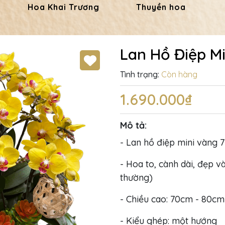
Hoa Khai Trương
Thuyền hoa
Lan Hồ Điệp M
Tình trạng:
Còn hàng
1.690.000₫
Mô tả:
- Lan hồ điệp mini vàng 7 
- Hoa to, cành dài, đẹp và
thường)
- Chiều cao: 70cm - 80cm
- Kiểu ghép: một hướng