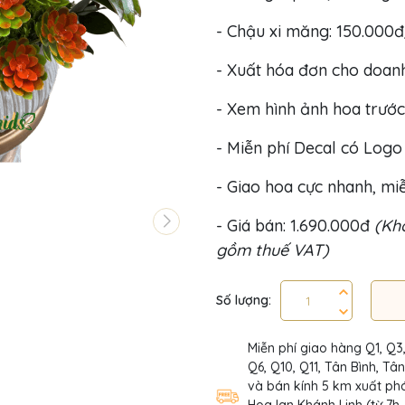
- Chậu xi măng: 150.000đ
- Xuất hóa đơn cho doan
- Xem hình ảnh hoa trước
- Miễn phí Decal có Log
- Giao hoa cực nhanh, miễ
- Giá bán: 1.690.000đ
(Khô
gồm thuế VAT)
Số lượng:
Miễn phí giao hàng Q1, Q3
Q6, Q10, Q11, Tân Bình, Tâ
và bán kính 5 km xuất phá