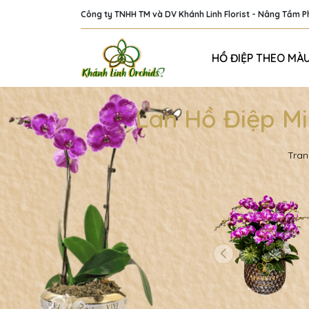
Công ty TNHH TM và DV Khánh Linh Florist - Nâng Tầm 
HỒ ĐIỆP THEO MÀ
Lan Hồ Điệp Mi
Tran