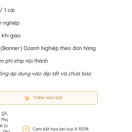
/ 1 cái
h nghiệp
 khi giao
o (Banner) Doanh Nghiệp theo đơn hàng.
n phí ship nội thành
ng áp dụng vào dịp tết và chưa bao
THÊM VÀO GIỎ
, Q5,
n Phú
t từ
Cam kết hoa lan loại A 100%