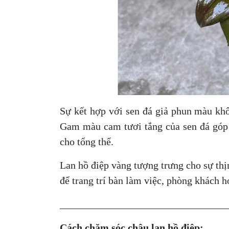
Sự kết hợp với sen đá giả phun màu kh
Gam màu cam tươi tắng của sen đá góp p
cho tổng thể.
Lan hồ điệp vàng tượng trưng cho sự thị
để trang trí bàn làm việc, phòng khách h
_________________________________
Cách chăm sóc chậu lan hồ điệp: