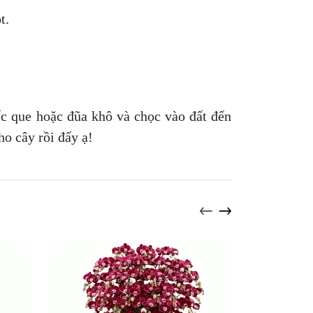
ột.
c que hoặc đũa khô và chọc vào đất đến
ho cây rồi đấy ạ!