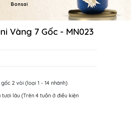
Bonsai
Hoa Dâng Phật
Hoa
ini Vàng 7 Gốc - MN023
gốc 2 vòi (loại 1 - 14 nhánh)
 tươi lâu (Trên 4 tuần ở điều kiện