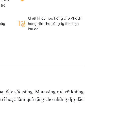
– 17h)
 trở
Chiết khấu hoa hồng cho Khách
gày
hàng đặt cho công ty thời hạn
lâu dài
hòa, đầy sức sống. Màu vàng rực rỡ không
trí hoặc làm quà tặng cho những dịp đặc