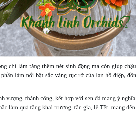
ông chỉ làm tăng thêm nét sinh động mà còn giúp chậu
hần làm nổi bật sắc vàng rực rỡ của lan hồ điệp, đồ
nh vượng, thành công, kết hợp với sen đá mang ý nghĩ
oặc làm quà tặng khai trương, tân gia, lễ Tết, mang đến
____________________________________________