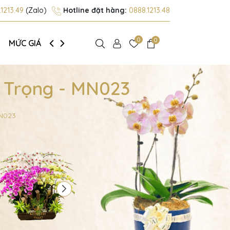
1213.49
(Zalo)
Hotline đặt hàng:
0888.1213.48
0
0
MỨC GIÁ
GIỚI THIỆU
g Trọng - MN023
MN023