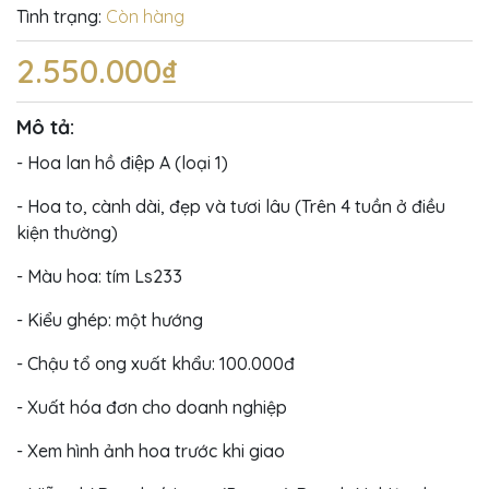
Tình trạng:
Còn hàng
2.550.000₫
Mô tả:
- Hoa lan hồ điệp A (loại 1)
- Hoa to, cành dài, đẹp và tươi lâu (Trên 4 tuần ở điều
kiện thường)
- Màu hoa: tím Ls233
- Kiểu ghép: một hướng
- Chậu tổ ong xuất khẩu: 100.000đ
- Xuất hóa đơn cho doanh nghiệp
- Xem hình ảnh hoa trước khi giao