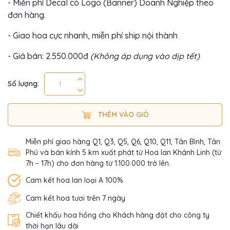
- Miễn phí Decal có Logo (Banner) Doanh Nghiệp theo
đơn hàng.
- Giao hoa cực nhanh, miễn phí ship nội thành
- Giá bán: 2.550.000đ
(Không áp dụng vào dịp tết)
Số lượng:
THÊM VÀO GIỎ
Miễn phí giao hàng Q1, Q3, Q5, Q6, Q10, Q11, Tân Bình, Tân
Phú và bán kính 5 km xuất phát từ Hoa lan Khánh Linh (từ
7h – 17h) cho đơn hàng từ 1.100.000 trở lên.
Cam kết hoa lan loại A 100%
Cam kết hoa tươi trên 7 ngày
Chiết khấu hoa hồng cho Khách hàng đặt cho công ty
thời hạn lâu dài