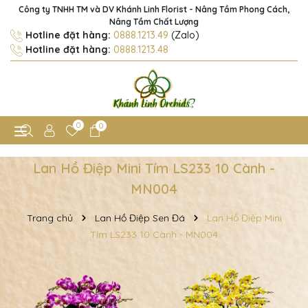
Công ty TNHH TM và DV Khánh Linh Florist - Nâng Tầm Phong Cách,
Nâng Tầm Chất Lượng
Hotline đặt hàng:
0888.1213.49
(Zalo)
Hotline đặt hàng:
0888.1213.48
0
0
Lan Hồ Điệp Mini Tím LS233 10 Cành -
MN004
Trang chủ
Lan Hồ Điệp Sen Đá
Lan Hồ Điệp Mini
Tím LS233 10 Cành - MN004