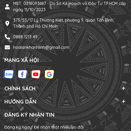
MST: 0318093687 - Do Sở Kế Hoạch và Đầu Tư TP.HCM cấp
ngày 11/10/2023
373/53/17 Lý Thường Kiệt, phường 9, quận Tân Bình,
Thành phố Hồ Chí Minh
0888 1213 49
hoalankhanhlinh@gmail.com
MẠNG XÃ HỘI
CHÍNH SÁCH
HƯỚNG DẪN
ĐĂNG KÝ NHẬN TIN
Đăng ký ngay! Để nhận thật nhiều ưu đãi