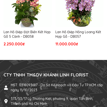
Lan Hồ Điệp Đột Biến Kết Hợp
Lan Hồ Điệp Hồng Loang Kết
Gỗ 5 Cành - DB058
Hợp Gỗ - DB057
2.250.000₫
11.000.000₫
CTY TNHH TM&DV KHÁNH LINH FLORIST
MST: 0318093687 - Do Sở Kế Hoạch và Đầu Tư TP.HCM cấp
ngày 11/10/2023
373/53/17 Lý Thường Kiệt, phường 9, quận Tân Bình,
Thành phố Hồ Chí Minh