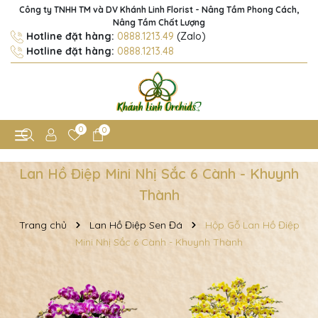
Công ty TNHH TM và DV Khánh Linh Florist - Nâng Tầm Phong Cách,
Nâng Tầm Chất Lượng
Hotline đặt hàng:
0888.1213.49
(Zalo)
Hotline đặt hàng:
0888.1213.48
0
0
Lan Hồ Điệp Mini Nhị Sắc 6 Cành - Khuynh
Thành
Trang chủ
Lan Hồ Điệp Sen Đá
Hộp Gỗ Lan Hồ Điệp
Mini Nhị Sắc 6 Cành - Khuynh Thành