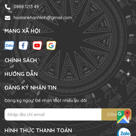
0888 1213 49
hoalankhanhlinh@gmail.com
MẠNG XÃ HỘI
CHÍNH SÁCH
HƯỚNG DẪN
ĐĂNG KÝ NHẬN TIN
Đăng ký ngay! Để nhận thật nhiều ưu đãi
ĐĂNG KÝ
HÌNH THỨC THANH TOÁN