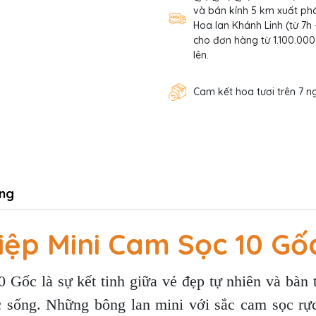
và bán kính 5 km xuất phá
Hoa lan Khánh Linh (từ 7h 
cho đơn hàng từ 1.100.000
lên.
Cam kết hoa tươi trên 7 n
ng
iệp Mini Cam Sọc 10 Gố
ốc là sự kết tinh giữa vẻ đẹp tự nhiên và bàn 
ức sống. Những bông lan mini với sắc cam sọc r