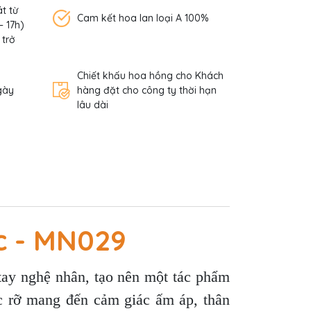
t từ
Cam kết hoa lan loại A 100%
– 17h)
 trở
Chiết khấu hoa hồng cho Khách
gày
hàng đặt cho công ty thời hạn
lâu dài
c - MN029
tay nghệ nhân, tạo nên một tác phẩm
ực rỡ mang đến cảm giác ấm áp, thân