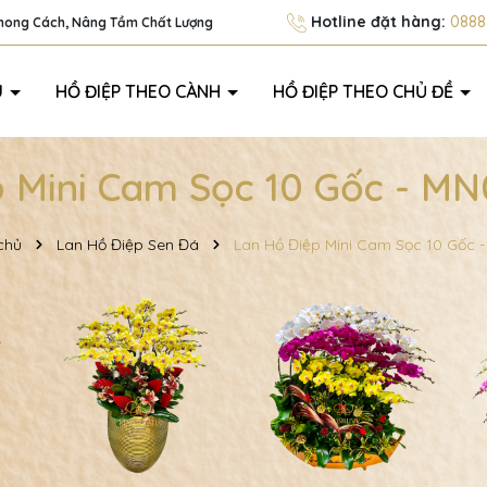
Hotline đặt hàng:
0888.
Phong Cách, Nâng Tầm Chất Lượng
U
HỒ ĐIỆP THEO CÀNH
HỒ ĐIỆP THEO CHỦ ĐỀ
 Mini Cam Sọc 10 Gốc - M
chủ
Lan Hồ Điệp Sen Đá
Lan Hồ Điệp Mini Cam Sọc 10 Gốc 