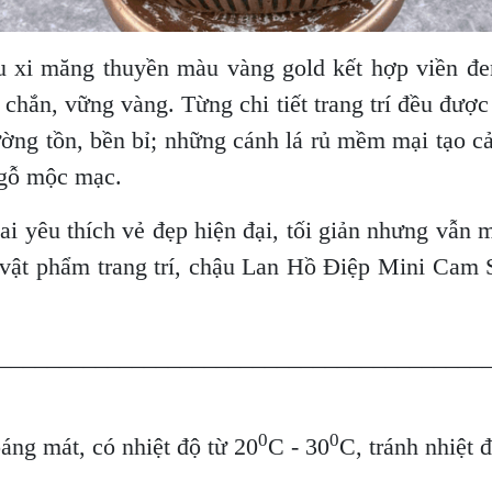
 xi măng thuyền màu vàng gold kết hợp viền đ
c chắn, vững vàng. Từng chi tiết trang trí đều đượ
ường tồn, bền bỉ; những cánh lá rủ mềm mại tạo c
 gỗ mộc mạc.
ai yêu thích vẻ đẹp hiện đại, tối giản nhưng vẫ
 vật phẩm trang trí, chậu Lan Hồ Điệp Mini Cam S
________________________________________
0
0
oáng mát, có nhiệt độ từ 20
C - 30
C, tránh nhiệt 