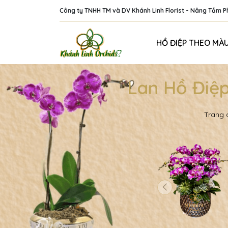
Công ty TNHH TM và DV Khánh Linh Florist - Nâng Tầm 
HỒ ĐIỆP THEO MÀ
Lan Hồ Điệp
Trang 