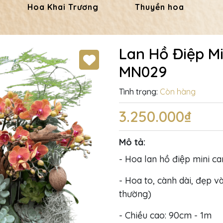
Hoa Khai Trương
Thuyền hoa
Lan Hồ Điệp Mi
MN029
Tình trạng:
Còn hàng
3.250.000₫
Mô tả:
- Hoa lan hồ điệp mini c
- Hoa to, cành dài, đẹp và
thường)
- Chiều cao: 90cm - 1m