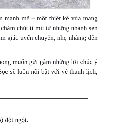
en mạnh mẽ – một thiết kế vừa mang
c chăm chút tỉ mỉ: từ những nhánh sen
ảm giác uyển chuyển, nhẹ nhàng; đến
n mong muốn gửi gắm những lời chúc ý
ọc sẽ luôn nổi bật với vẻ thanh lịch,
____________________________
độ đột ngột.