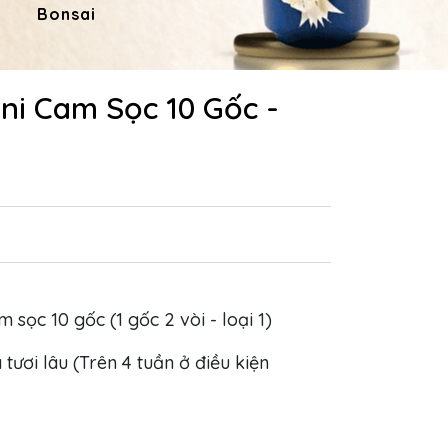
Bonsai
Hoa Dâng Phật
Hoa
ni Cam Sọc 10 Gốc -
am sọc 10 gốc (1 gốc 2 vòi - loại 1)
 tươi lâu (Trên 4 tuần ở điều kiện