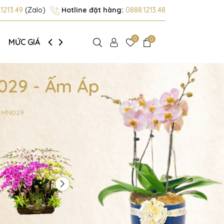
1213.49
(Zalo)
Hotline đặt hàng:
0888.1213.48
0
0
MỨC GIÁ
GIỚI THIỆU
N029 - Ấm Áp
- MN029