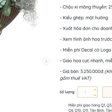
- Chậu xi măng thuyền: 2
- Kiểu ghép: một hướng
- Xuất hóa đơn cho doan
- Xem hình ảnh hoa trước
- Miễn phí Decal có Log
- Giao hoa cực nhanh, miễ
- Giá bán: 3.250.000đ
(Kh
gồm thuế VAT)
Số lượng:
Miễn phí giao hàng Q1, Q3
Q6, Q10, Q11, Tân Bình, Tâ