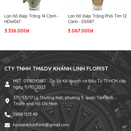
Lan Hồ Điệp Trắng 14 Cành -
Lan Hồ Điệp Trắng Phối Tím 12
HDW067
Cành - DS087
3.326.000₫
3.067.000₫
CTY TNHH TM&DV KHÁNH LINH FLORIST
MST: 0318093687 - Do Sở Kế Hoạch và Đầu Tư TP.HCM cấp
ngày 11/10/2023
373/53/17 Lý Thường Kiệt, phường 9, quận Tân Bình,
Thành phố Hồ Chí Minh
0888 1213 49
hoalankhanhlinh@gmail.com