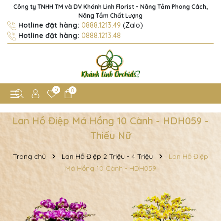
Công ty TNHH TM và DV Khánh Linh Florist - Nâng Tầm Phong Cách,
Nâng Tầm Chất Lượng
Hotline đặt hàng:
0888.1213.49
(Zalo)
Hotline đặt hàng:
0888.1213.48
0
0
Lan Hồ Điệp Má Hồng 10 Cành - HDH059 -
Thiếu Nữ
Trang chủ
Lan Hồ Điệp 2 Triệu - 4 Triệu
Lan Hồ Điệp
Má Hồng 10 Cành - HDH059