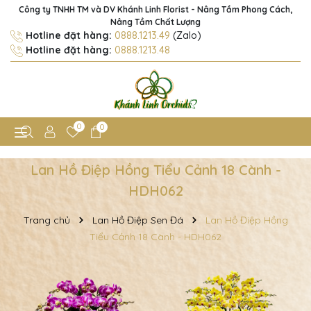
Công ty TNHH TM và DV Khánh Linh Florist - Nâng Tầm Phong Cách,
Nâng Tầm Chất Lượng
Hotline đặt hàng:
0888.1213.49
(Zalo)
Hotline đặt hàng:
0888.1213.48
0
0
Lan Hồ Điệp Hồng Tiểu Cảnh 18 Cành -
HDH062
Trang chủ
Lan Hồ Điệp Sen Đá
Lan Hồ Điệp Hồng
Tiểu Cảnh 18 Cành - HDH062