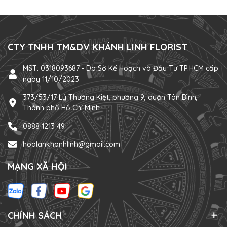
CTY TNHH TM&DV KHÁNH LINH FLORIST
MST: 0318093687 - Do Sở Kế Hoạch và Đầu Tư TP.HCM cấp
ngày 11/10/2023
373/53/17 Lý Thường Kiệt, phường 9, quận Tân Bình,
Thành phố Hồ Chí Minh
0888 1213 49
hoalankhanhlinh@gmail.com
MẠNG XÃ HỘI
CHÍNH SÁCH