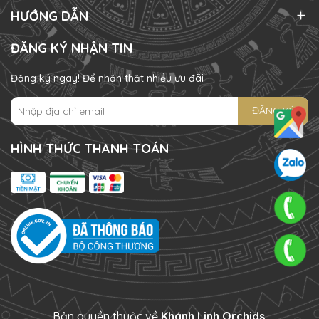
HƯỚNG DẪN
ĐĂNG KÝ NHẬN TIN
Đăng ký ngay! Để nhận thật nhiều ưu đãi
ĐĂNG KÝ
HÌNH THỨC THANH TOÁN
Bản quyền thuộc về
Khánh Linh Orchids
.