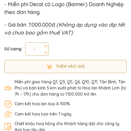
- Miễn phí Decal có Logo (Banner) Doanh Nghiệp
theo đơn hàng.
- Giá bán: 7.000.000đ
(Không áp dụng vào dịp tết
và chưa bao gồm thuế VAT)
Số lượng:
THÊM VÀO GIỎ
Miễn phí giao hàng Q1, Q3, Q5, Q6, Q10, Q11, Tân Bình, Tân
Phú và bán kính 5 km xuất phát từ Hoa lan Khánh Linh (từ
7h – 17h) cho đơn hàng từ 1.100.000 trở lên.
Cam kết hoa lan loại A 100%
Cam kết hoa tươi trên 7 ngày
Chiết khấu hoa hồng cho Khách hàng đặt cho công ty
thời hạn lâu dài