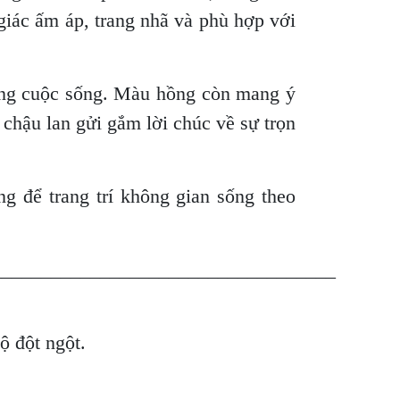
iác ấm áp, trang nhã và phù hợp với
rong cuộc sống. Màu hồng còn mang ý
chậu lan gửi gắm lời chúc về sự trọn
ng để trang trí không gian sống theo
___________________________________
độ đột ngột.