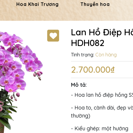
Hoa Khai Trương
Thuyền hoa
Lan Hồ Điệp H
HDH082
Tình trạng:
Còn hàng
2.700.000₫
Mô tả:
- Hoa lan hồ điệp hồng S5
- Hoa to, cành dài, đẹp và
thường)
- Kiểu ghép: một hướng