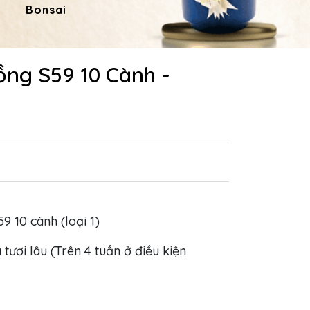
Bonsai
Hoa Dâng Phật
Hoa
ồng S59 10 Cành -
9 10 cành (loại 1)
 tươi lâu (Trên 4 tuần ở điều kiện