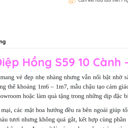
Cam kết hoa tươi trên 7 n
ng
Điệp Hồng S59 10 Cành 
 mang vẻ đẹp nhẹ nhàng nhưng vẫn nổi bật nhờ sắ
ổng thể khoảng 1m6 – 1m7, mẫu chậu tạo cảm giác
howroom hoặc làm quà tặng trong những dịp đặc bi
ại, các mặt hoa hướng đều ra bên ngoài giúp tổn
màu tươi nhưng không quá gắt, kết hợp cùng phần 