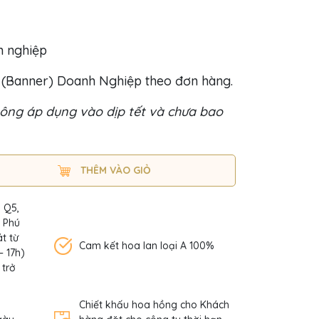
h nghiệp
o (Banner) Doanh Nghiệp theo đơn hàng.
ông áp dụng vào dịp tết và chưa bao
THÊM VÀO GIỎ
, Q5,
n Phú
t từ
Cam kết hoa lan loại A 100%
– 17h)
 trở
Chiết khấu hoa hồng cho Khách