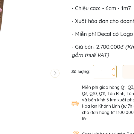
- Chiều cao: ~ 6cm - 1m7
- Xuất hóa đơn cho doan
- Miễn phí Decal có Log
- Giá bán: 2.700.000đ
(Kh
gồm thuế VAT)
Số lượng:
Miễn phí giao hàng Q1, Q3
Q6, Q10, Q11, Tân Bình, Tâ
và bán kính 5 km xuất phá
Hoa lan Khánh Linh (từ 7h 
cho đơn hàng từ 1.100.000
lên.