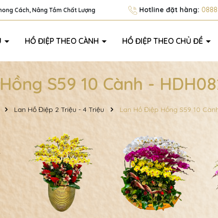
Hotline đặt hàng:
0888.
Phong Cách, Nâng Tầm Chất Lượng
U
HỒ ĐIỆP THEO CÀNH
HỒ ĐIỆP THEO CHỦ ĐỀ
 Hồng S59 10 Cành - HDH082
Lan Hồ Điệp 2 Triệu - 4 Triệu
Lan Hồ Điệp Hồng S59 10 Càn