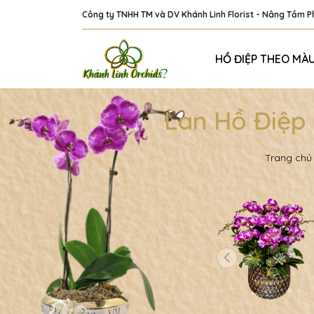
Công ty TNHH TM và DV Khánh Linh Florist - Nâng Tầm 
HỒ ĐIỆP THEO MÀ
Lan Hồ Điệp
Trang chủ