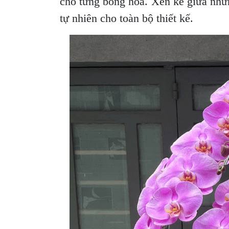
cho từng bông hoa. Xen kẽ giữa nhữn
tự nhiên cho toàn bộ thiết kế.