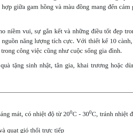
ết hợp giữa gam hồng và màu đồng mang đến cảm g
ho niềm vui, sự gắn kết và những điều tốt đẹp t
nguồn năng lượng tích cực. Với thiết kế 10 cành, 
g trong công việc cũng như cuộc sống gia đình.
uà tặng sinh nhật, tân gia, khai trương hoặc dù
________________________________________
0
0
oáng mát, có nhiệt độ từ 20
C - 30
C, tránh nhiệt 
à quạt gió thổi trực tiếp