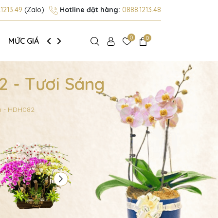
1213.49
(Zalo)
Hotline đặt hàng:
0888.1213.48
0
0
MỨC GIÁ
GIỚI THIỆU
 - Tươi Sáng
h - HDH082