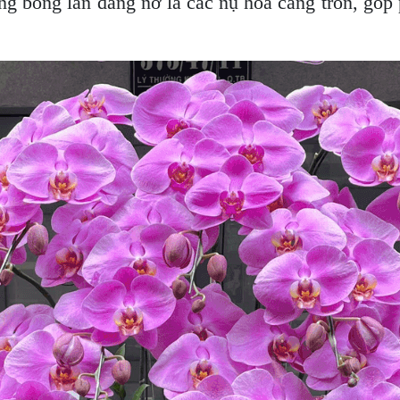
g bông lan đang nở là các nụ hoa căng tròn, góp