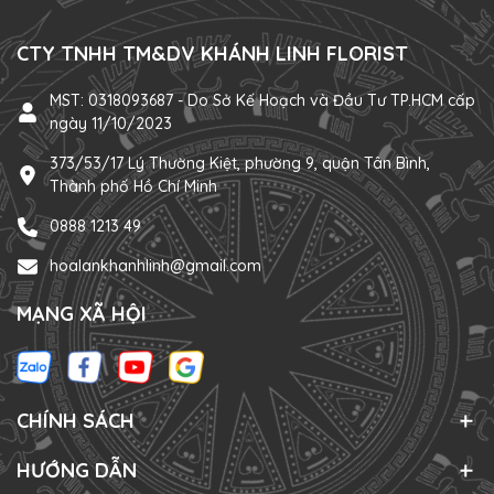
CTY TNHH TM&DV KHÁNH LINH FLORIST
MST: 0318093687 - Do Sở Kế Hoạch và Đầu Tư TP.HCM cấp
ngày 11/10/2023
373/53/17 Lý Thường Kiệt, phường 9, quận Tân Bình,
Thành phố Hồ Chí Minh
0888 1213 49
hoalankhanhlinh@gmail.com
MẠNG XÃ HỘI
CHÍNH SÁCH
HƯỚNG DẪN