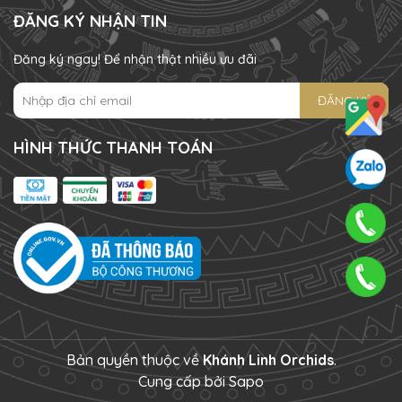
ĐĂNG KÝ NHẬN TIN
Đăng ký ngay! Để nhận thật nhiều ưu đãi
ĐĂNG KÝ
HÌNH THỨC THANH TOÁN
Bản quyền thuộc về
Khánh Linh Orchids
.
Cung cấp bởi
Sapo