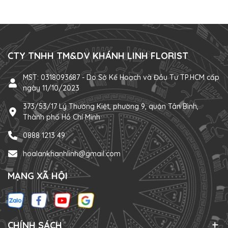
CTY TNHH TM&DV KHÁNH LINH FLORIST
MST: 0318093687 - Do Sở Kế Hoạch và Đầu Tư TP.HCM cấp
ngày 11/10/2023
373/53/17 Lý Thường Kiệt, phường 9, quận Tân Bình,
Thành phố Hồ Chí Minh
0888 1213 49
hoalankhanhlinh@gmail.com
MẠNG XÃ HỘI
CHÍNH SÁCH