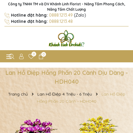
Công ty TNHH TM và DV Khánh Linh Florist - Nâng Tầm Phong Cách,
Nâng Tầm Chất Lượng
Hotline đặt hàng:
0888.1213.49
(Zalo)
Hotline đặt hàng:
0888.1213.48
0
0
Lan Hồ Điệp Hồng Phấn 20 Cành Dịu Dàng -
HDH040
Trang chủ
Lan Hồ Điệp 4 Triệu - 6 Triệu
Lan Hồ Điệp
Hồng Phấn 20 Cành - HDH040