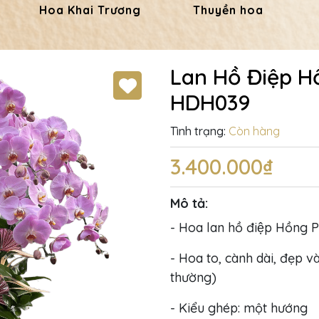
Hoa Khai Trương
Thuyền hoa
Lan Hồ Điệp H
HDH039
Tình trạng:
Còn hàng
3.400.000₫
Mô tả:
- Hoa lan hồ điệp Hồng 
- Hoa to, cành dài, đẹp và
thường)
- Kiểu ghép: một hướng