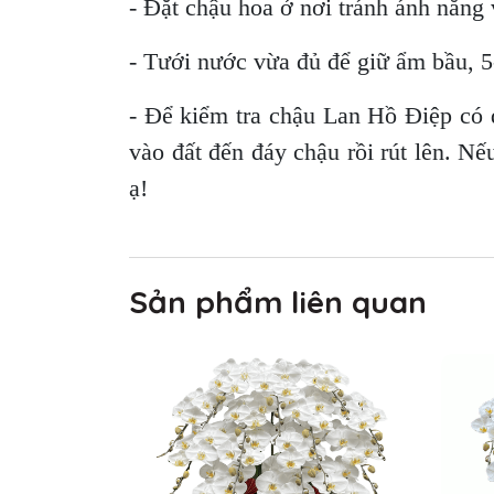
- Đặt chậu hoa ở nơi tránh ánh nắng v
- Tưới nước vừa đủ để giữ ẩm bầu, 5-
- Để kiểm tra chậu Lan Hồ Điệp có 
vào đất đến đáy chậu rồi rút lên. Nế
ạ!
Sản phẩm liên quan