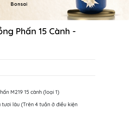
Bonsai
Hoa Dâng Phật
Hoa
ồng Phấn 15 Cành -
Phấn M219 15 cành (loại 1)
 tươi lâu (Trên 4 tuần ở điều kiện