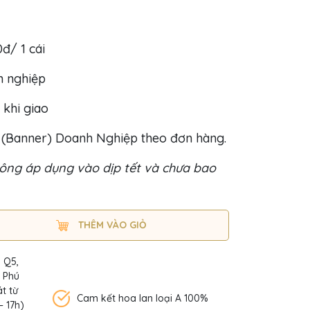
0đ/ 1 cái
h nghiệp
 khi giao
o (Banner) Doanh Nghiệp theo đơn hàng.
ông áp dụng vào dịp tết và chưa bao
THÊM VÀO GIỎ
, Q5,
n Phú
t từ
Cam kết hoa lan loại A 100%
– 17h)