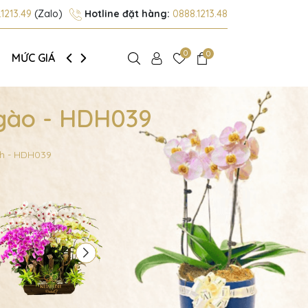
1213.49
(Zalo)
Hotline đặt hàng:
0888.1213.48
0
0
MỨC GIÁ
GIỚI THIỆU
gào - HDH039
nh - HDH039