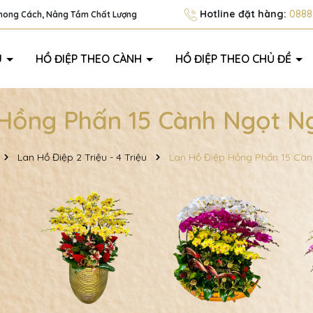
Hotline đặt hàng:
0888.
Phong Cách, Nâng Tầm Chất Lượng
U
HỒ ĐIỆP THEO CÀNH
HỒ ĐIỆP THEO CHỦ ĐỀ
 Hồng Phấn 15 Cành Ngọt N
Lan Hồ Điệp 2 Triệu - 4 Triệu
Lan Hồ Điệp Hồng Phấn 15 Cà