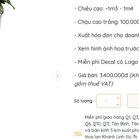
- Chiều cao: ~1m3 - 1m4
- Chậu cao trắng: 100.00
- Xuất hóa đơn cho doan
- Xem hình ảnh hoa trước
- Miễn phí Decal có Log
- Giá bán: 3.400.000đ
(Kh
gồm thuế VAT)
Số lượng:
Miễn phí giao hàng Q1, Q3
Q6, Q10, Q11, Tân Bình, Tâ
và bán kính 5 km xuất phá
Hoa lan Khánh Linh (từ 7h 