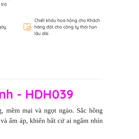
 trở
Chiết khấu hoa hồng cho Khách
gày
hàng đặt cho công ty thời hạn
lâu dài
ành - HDH039
g, mềm mại và ngọt ngào. Sắc hồng
i và ấm áp, khiến bất cứ ai ngắm nhìn