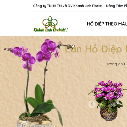
Công ty TNHH TM và DV Khánh Linh Florist - Nâng Tầm 
HỒ ĐIỆP THEO MÀ
Lan Hồ Điệp
Trang chủ