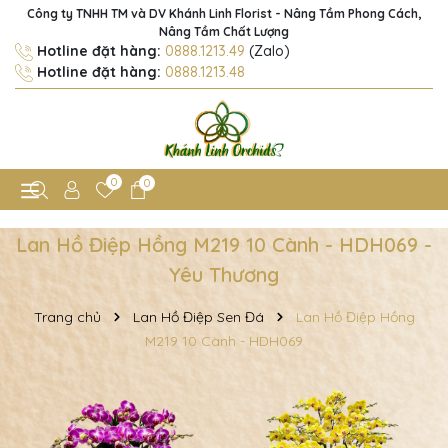
Công ty TNHH TM và DV Khánh Linh Florist - Nâng Tầm Phong Cách,
Nâng Tầm Chất Lượng
Hotline đặt hàng:
0888.1213.49
(Zalo)
Hotline đặt hàng:
0888.1213.48
0
0
Lan Hồ Điệp Hồng M219 10 Cành - HDH069 -
Yêu Thương
Trang chủ
Lan Hồ Điệp Sen Đá
Lan Hồ Điệp Hồng
M219 10 Cành - HDH069