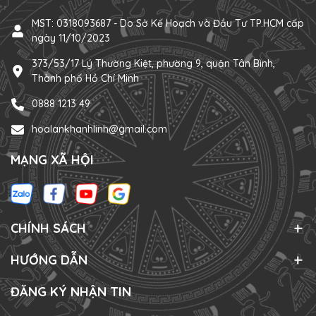
MST: 0318093687 - Do Sở Kế Hoạch và Đầu Tư TP.HCM cấp
ngày 11/10/2023
373/53/17 Lý Thường Kiệt, phường 9, quận Tân Bình,
Thành phố Hồ Chí Minh
0888 1213 49
hoalankhanhlinh@gmail.com
MẠNG XÃ HỘI
CHÍNH SÁCH
HƯỚNG DẪN
ĐĂNG KÝ NHẬN TIN