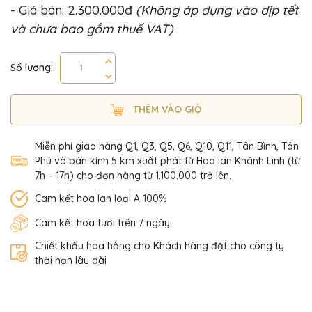
- Giá bán: 2.300.000đ
(Không áp dụng vào dịp tết
và chưa bao gồm thuế VAT)
Số lượng:
THÊM VÀO GIỎ
Miễn phí giao hàng Q1, Q3, Q5, Q6, Q10, Q11, Tân Bình, Tân
Phú và bán kính 5 km xuất phát từ Hoa lan Khánh Linh (từ
7h – 17h) cho đơn hàng từ 1.100.000 trở lên.
Cam kết hoa lan loại A 100%
Cam kết hoa tươi trên 7 ngày
Chiết khấu hoa hồng cho Khách hàng đặt cho công ty
thời hạn lâu dài