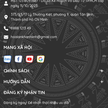
MST: 0318093687 - Do Sở Kế Hoạch và Đầu Tư TP.HCM cấp
ngày 11/10/2023
373/53/17 Lý Thường Kiệt, phường 9, quận Tân Bình,
Thành phố Hồ Chí Minh
0888 1213 49
hoalankhanhlinh@gmail.com
MẠNG XÃ HỘI
CHÍNH SÁCH
HƯỚNG DẪN
ĐĂNG KÝ NHẬN TIN
Đăng ký ngay! Để nhận thật nhiều ưu đãi