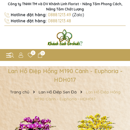
Công ty TNHH TM và DV Khánh Linh Florist - Nâng Tầm Phong Cách,
Nâng Tầm Chất Lượng
Hotline đặt hàng:
0888.1213.49
(Zalo)
Hotline đặt hàng:
0888.1213.48
0
0
Lan Hồ Điệp Hồng M190 Cành - Euphoria -
HDH017
Trang chủ
Lan Hồ Điệp Sen Đá
Lan Hồ Điệp Hồng
M190 Cành - Euphoria - HDH017