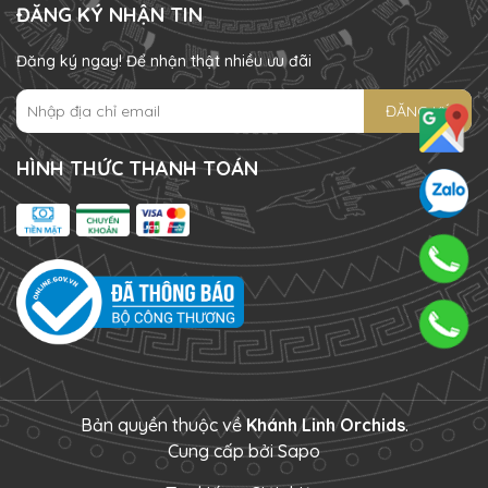
ĐĂNG KÝ NHẬN TIN
Đăng ký ngay! Để nhận thật nhiều ưu đãi
ĐĂNG KÝ
HÌNH THỨC THANH TOÁN
Bản quyền thuộc về
Khánh Linh Orchids
.
Cung cấp bởi
Sapo