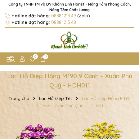
Công ty TNHH TM và DV Khánh Linh Florist - Nâng Tầm Phong Cách,
Nâng Tầm Chất Lượng
Hotline đặt hàng:
0888.1213.49
(Zalo)
Hotline đặt hàng:
0888.1213.48
0
0
Lan Hồ Điệp Hồng M190 9 Cành - Xuân Phú
Quý - HDH011
Trang chủ
Lan Hồ Điệp Tết
Lan Hồ Điệp Hồng M190
9 Cành - Xuân Phú Quý - HDH011