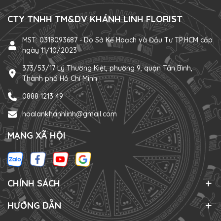
CTY TNHH TM&DV KHÁNH LINH FLORIST
MST: 0318093687 - Do Sở Kế Hoạch và Đầu Tư TP.HCM cấp
ngày 11/10/2023
373/53/17 Lý Thường Kiệt, phường 9, quận Tân Bình,
Thành phố Hồ Chí Minh
0888 1213 49
hoalankhanhlinh@gmail.com
MẠNG XÃ HỘI
CHÍNH SÁCH
HƯỚNG DẪN