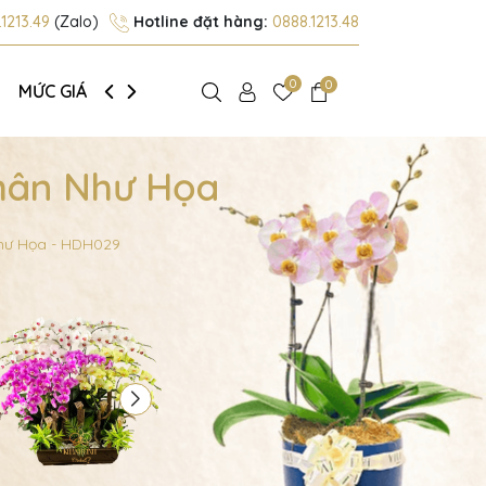
1213.49
(Zalo)
Hotline đặt hàng:
0888.1213.48
0
0
MỨC GIÁ
GIỚI THIỆU
hân Như Họa
hư Họa - HDH029