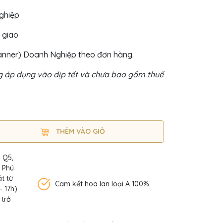
nghiệp
 giao
Banner) Doanh Nghiệp theo đơn hàng.
 áp dụng vào dịp tết và chưa bao gồm thuế
THÊM VÀO GIỎ
, Q5,
n Phú
t từ
Cam kết hoa lan loại A 100%
– 17h)
 trở