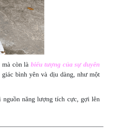
, mà còn là
biểu tượng của sự duyên
giác bình yên và dịu dàng, như một
 nguồn năng lượng tích cực, gợi lên
________________________________