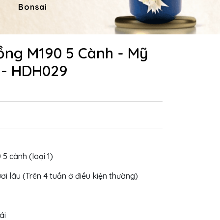
Bonsai
Hoa Dâng Phật
Hoa
ồng M190 5 Cành - Mỹ
 - HDH029
 5 cành (loại 1)
ơi lâu (Trên 4 tuần ở điều kiện thường)
cái