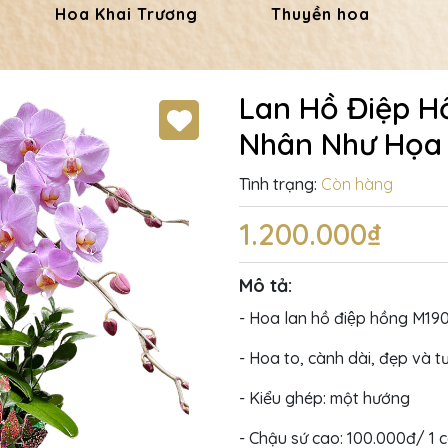
Hoa Khai Trương
Thuyền hoa
Lan Hồ Điệp H
Nhân Như Họa
Tình trạng:
Còn hàng
1.200.000₫
Mô tả:
- Hoa lan hồ điệp hồng M190
- Hoa to, cành dài, đẹp và tư
- Kiểu ghép: một hướng
- Chậu sứ cao: 100.000đ/ 1 