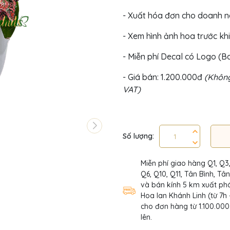
- Xuất hóa đơn cho doanh 
- Xem hình ảnh hoa trước khi
- Miễn phí Decal có Logo (
- Giá bán: 1.200.000đ
(Không
VAT)
Số lượng:
Miễn phí giao hàng Q1, Q3
Q6, Q10, Q11, Tân Bình, Tâ
và bán kính 5 km xuất phá
Hoa lan Khánh Linh (từ 7h 
cho đơn hàng từ 1.100.000
lên.