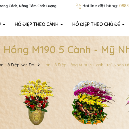
Hotline đặt hàng:
0888.
Phong Cách, Nâng Tầm Chất Lượng
U
HỒ ĐIỆP THEO CÀNH
HỒ ĐIỆP THEO CHỦ ĐỀ
p Hồng M190 5 Cành - Mỹ N
an Hồ Điệp Sen Đá
Lan Hồ Điệp Hồng M190 5 Cành - Mỹ Nhân N