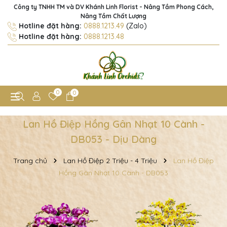
Công ty TNHH TM và DV Khánh Linh Florist - Nâng Tầm Phong Cách,
Nâng Tầm Chất Lượng
Hotline đặt hàng:
0888.1213.49
(Zalo)
Hotline đặt hàng:
0888.1213.48
0
0
Lan Hồ Điệp Hồng Gân Nhạt 10 Cành -
DB053 - Dịu Dàng
Trang chủ
Lan Hồ Điệp 2 Triệu - 4 Triệu
Lan Hồ Điệp
Hồng Gân Nhạt 10 Cành - DB053