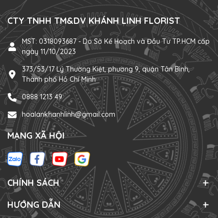
CTY TNHH TM&DV KHÁNH LINH FLORIST
MST: 0318093687 - Do Sở Kế Hoạch và Đầu Tư TP.HCM cấp
ngày 11/10/2023
373/53/17 Lý Thường Kiệt, phường 9, quận Tân Bình,
Thành phố Hồ Chí Minh
0888 1213 49
hoalankhanhlinh@gmail.com
MẠNG XÃ HỘI
CHÍNH SÁCH
HƯỚNG DẪN