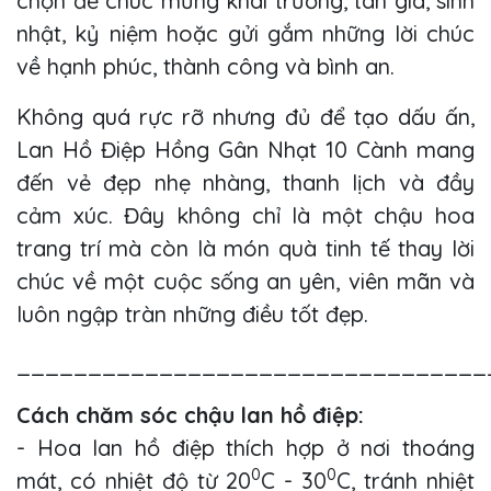
chọn để chúc mừng khai trương, tân gia, sinh
nhật, kỷ niệm hoặc gửi gắm những lời chúc
về hạnh phúc, thành công và bình an.
Không quá rực rỡ nhưng đủ để tạo dấu ấn,
Lan Hồ Điệp Hồng Gân Nhạt 10 Cành mang
đến vẻ đẹp nhẹ nhàng, thanh lịch và đầy
cảm xúc. Đây không chỉ là một chậu hoa
trang trí mà còn là món quà tinh tế thay lời
chúc về một cuộc sống an yên, viên mãn và
luôn ngập tràn những điều tốt đẹp.
_________________________________
Cách chăm sóc chậu lan hồ điệp:
- Hoa lan hồ điệp thích hợp ở nơi thoáng
0
0
mát, có nhiệt độ từ 20
C - 30
C, tránh nhiệt