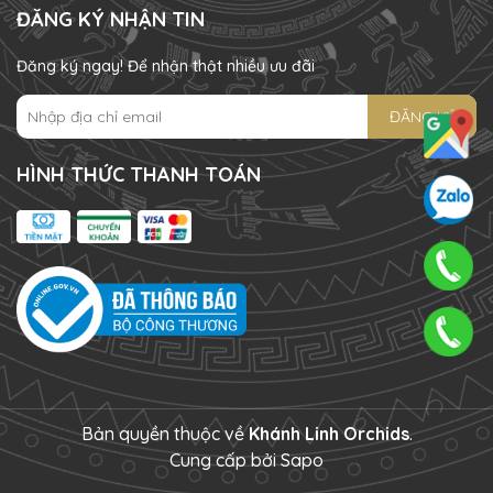
ĐĂNG KÝ NHẬN TIN
Đăng ký ngay! Để nhận thật nhiều ưu đãi
ĐĂNG KÝ
HÌNH THỨC THANH TOÁN
Bản quyền thuộc về
Khánh Linh Orchids
.
Cung cấp bởi
Sapo