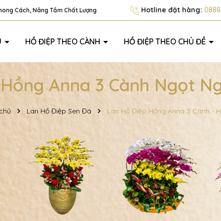
Hotline đặt hàng:
0888.
Phong Cách, Nâng Tầm Chất Lượng
U
HỒ ĐIỆP THEO CÀNH
HỒ ĐIỆP THEO CHỦ ĐỀ
 Hồng Anna 3 Cành Ngọt N
chủ
Lan Hồ Điệp Sen Đá
Lan Hồ Điệp Hồng Anna 3 Cành -