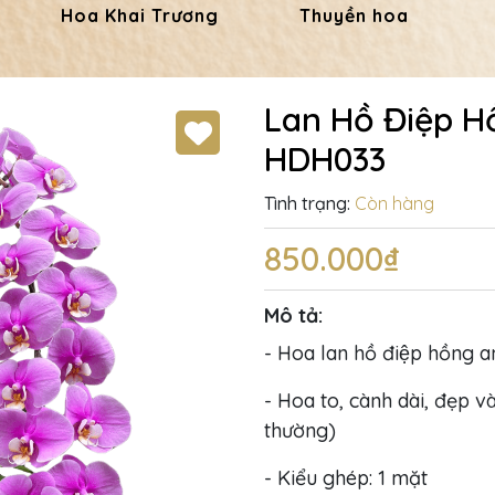
Hoa Khai Trương
Thuyền hoa
Lan Hồ Điệp H
HDH033
Tình trạng:
Còn hàng
850.000₫
Mô tả:
- Hoa lan hồ điệp hồng a
- Hoa to, cành dài, đẹp và
thường)
- Kiểu ghép: 1 mặt