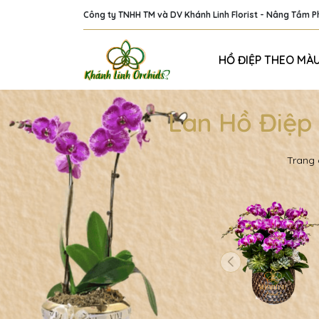
Công ty TNHH TM và DV Khánh Linh Florist - Nâng Tầm 
HỒ ĐIỆP THEO MÀ
Lan Hồ Điệp
Trang 