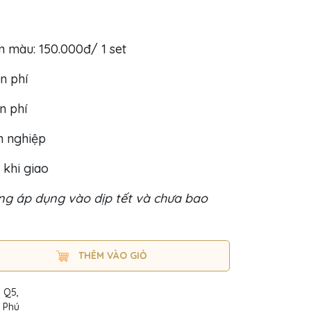
un màu: 150.000đ/ 1 set
n phí
ễn phí
h nghiệp
 khi giao
g áp dụng vào dịp tết và chưa bao
THÊM VÀO GIỎ
, Q5,
n Phú