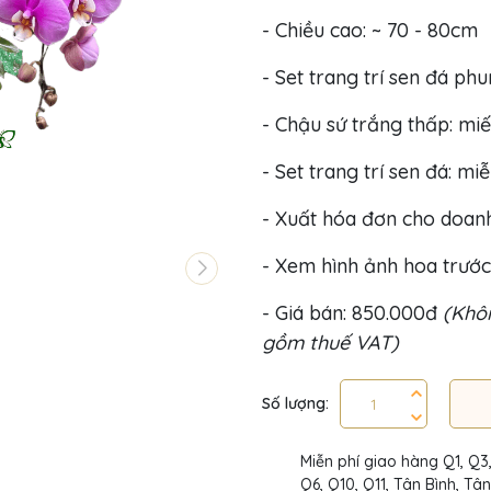
- Chiều cao: ~ 70 - 80cm
- Set trang trí sen đá ph
- Chậu sứ trắng thấp: miế
- Set trang trí sen đá: mi
- Xuất hóa đơn cho doan
- Xem hình ảnh hoa trước
- Giá bán: 850.000đ
(Khôn
gồm thuế VAT)
Số lượng:
Miễn phí giao hàng Q1, Q3
Q6, Q10, Q11, Tân Bình, Tâ