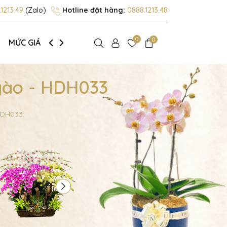
1213.49
(Zalo)
Hotline đặt hàng:
0888.1213.48
0
0
MỨC GIÁ
GIỚI THIỆU
gào - HDH033
 HDH033