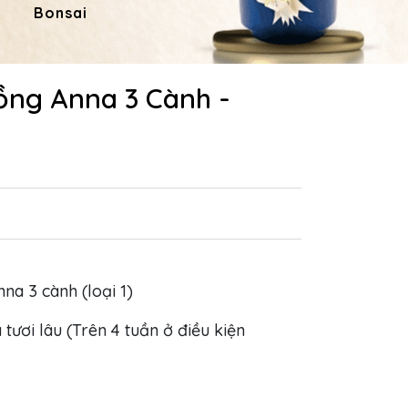
Bonsai
Hoa Dâng Phật
Hoa
ồng Anna 3 Cành -
nna 3 cành (loại 1)
 tươi lâu (Trên 4 tuần ở điều kiện