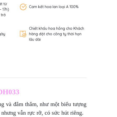
t từ
Cam kết hoa lan loại A 100%
– 17h)
 trở
Chiết khấu hoa hồng cho Khách
gày
hàng đặt cho công ty thời hạn
lâu dài
HDH033
ng và đằm thắm, như một biểu tượng
nhưng vẫn rực rỡ, có sức hút riêng.