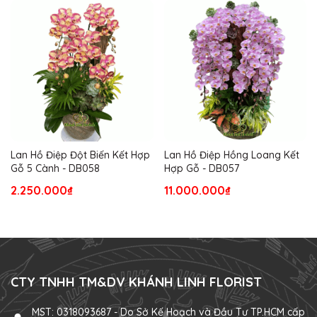
Lan Hồ Điệp Đột Biến Kết Hợp
Lan Hồ Điệp Hồng Loang Kết
Gỗ 5 Cành - DB058
Hợp Gỗ - DB057
2.250.000₫
11.000.000₫
CTY TNHH TM&DV KHÁNH LINH FLORIST
MST: 0318093687 - Do Sở Kế Hoạch và Đầu Tư TP.HCM cấp