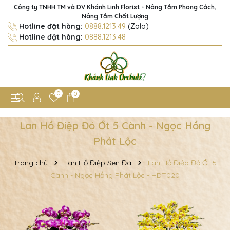
Công ty TNHH TM và DV Khánh Linh Florist - Nâng Tầm Phong Cách,
Nâng Tầm Chất Lượng
Hotline đặt hàng:
0888.1213.49
(Zalo)
Hotline đặt hàng:
0888.1213.48
0
0
Lan Hồ Điệp Đỏ Ớt 5 Cành - Ngọc Hồng
Phát Lộc
Trang chủ
Lan Hồ Điệp Sen Đá
Lan Hồ Điệp Đỏ Ớt 5
Cành - Ngọc Hồng Phát Lộc - HDT020