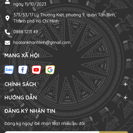
ngày 11/10/2023
373/53/17 Lý Thường Kiệt, phường 9, quận Tân Bình,
Thành phố Hồ Chí Minh
0888 1213 49
hoalankhanhlinh@gmail.com
MẠNG XÃ HỘI
CHÍNH SÁCH
HƯỚNG DẪN
ĐĂNG KÝ NHẬN TIN
Đăng ký ngay! Để nhận thật nhiều ưu đãi