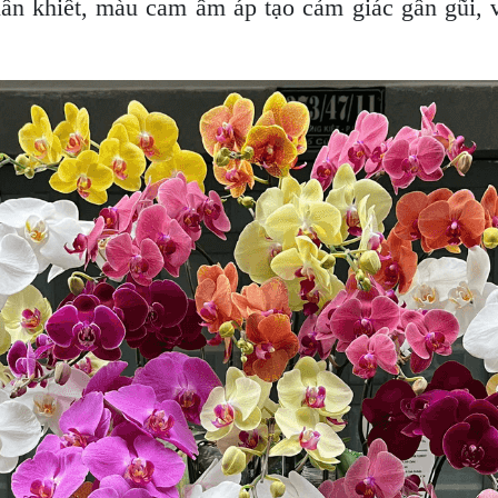
huần khiết, màu cam ấm áp tạo cảm giác gần gũi,