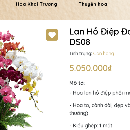
Hoa Khai Trương
Thuyền hoa
Lan Hồ Điệp Đ
DS08
Tình trạng:
Còn hàng
5.050.000₫
Mô tả:
- Hoa lan hồ điệp phối m
- Hoa to, cành dài, đẹp và
thường)
- Kiểu ghép: 1 mặt