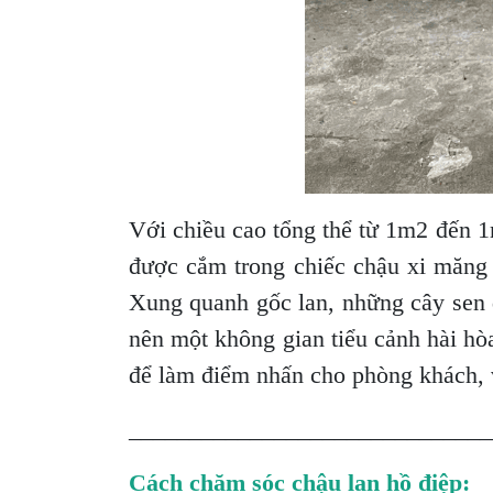
Với chiều cao tổng thể từ 1m2 đến 
được cắm trong chiếc chậu xi măng c
Xung quanh gốc lan, những cây sen đ
nên một không gian tiểu cảnh hài h
để làm điểm nhấn cho phòng khách, 
______________________________
Cách chăm sóc chậu lan hồ điệp: