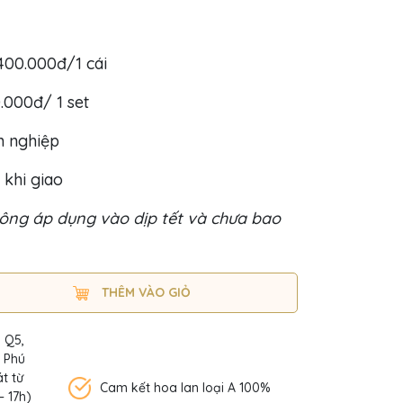
400.000đ/1 cái
0.000đ/ 1 set
h nghiệp
 khi giao
ông áp dụng vào dịp tết và chưa bao
THÊM VÀO GIỎ
, Q5,
n Phú
t từ
Cam kết hoa lan loại A 100%
– 17h)