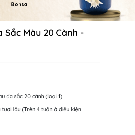
Bonsai
Hoa Dâng Phật
Hoa
a Sắc Màu 20 Cành -
àu đa sắc 20 cành (loại 1)
 tươi lâu (Trên 4 tuần ở điều kiện