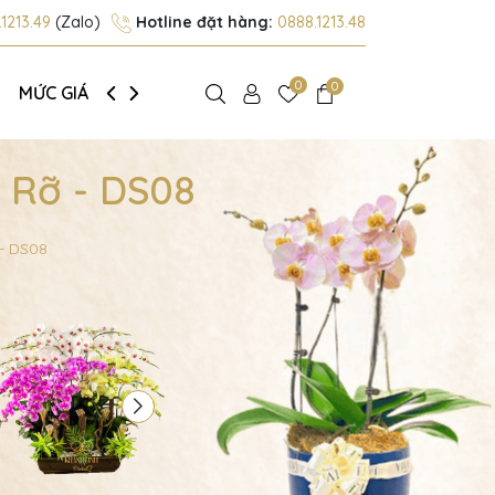
1213.49
(Zalo)
Hotline đặt hàng:
0888.1213.48
0
0
MỨC GIÁ
GIỚI THIỆU
 Rỡ - DS08
- DS08