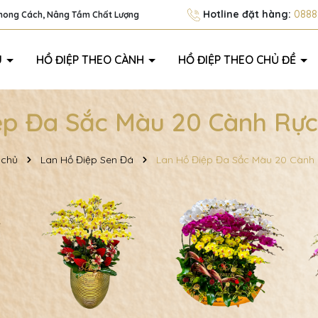
Hotline đặt hàng:
0888.
Phong Cách, Nâng Tầm Chất Lượng
U
HỒ ĐIỆP THEO CÀNH
HỒ ĐIỆP THEO CHỦ ĐỀ
ệp Đa Sắc Màu 20 Cành Rực
 chủ
Lan Hồ Điệp Sen Đá
Lan Hồ Điệp Đa Sắc Màu 20 Cành 