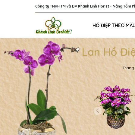
Công ty TNHH TM và DV Khánh Linh Florist - Nâng Tầm 
HỒ ĐIỆP THEO MÀ
Lan Hồ Đi
Trang