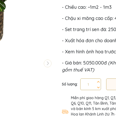
- Chiều cao: ~1m2 - 1m3
- Chậu xi măng cao cấp: 
- Set trang trí sen đá: 25
- Xuất hóa đơn cho doan
- Xem hình ảnh hoa trước
- Giá bán: 5.050.000đ
(Kh
gồm thuế VAT)
Số lượng:
Miễn phí giao hàng Q1, Q3
Q6, Q10, Q11, Tân Bình, Tâ
và bán kính 5 km xuất phá
Hoa lan Khánh Linh (từ 7h 