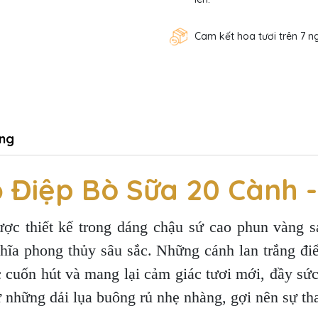
Cam kết hoa tươi trên 7 n
ng
 Điệp Bò Sữa 20 Cành 
ợc thiết kế trong dáng chậu sứ cao phun vàng san
hĩa phong thủy sâu sắc. Những cánh lan trắng điể
c cuốn hút và mang lại cảm giác tươi mới, đầy sứ
những dải lụa buông rủ nhẹ nhàng, gợi nên sự tha