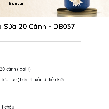
Bonsai
Hoa Dâng Phật
Hoa
ò Sữa 20 Cành - DB037
 20 cành (loại 1)
 tươi lâu (Trên 4 tuần ở điều kiện
/ 1 chậu