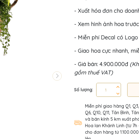
- Xuất hóa đơn cho doan
- Xem hình ảnh hoa trước
- Miễn phí Decal có Log
- Giao hoa cực nhanh, miễ
- Giá bán: 4.900.000đ
(Kh
gồm thuế VAT)
Số lượng:
Miễn phí giao hàng Q1, Q3
Q6, Q10, Q11, Tân Bình, Tâ
và bán kính 5 km xuất phá
Hoa lan Khánh Linh (từ 7h 
cho đơn hàng từ 1.100.000
lên.