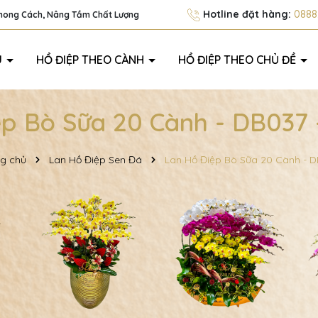
Hotline đặt hàng:
0888.
Phong Cách, Nâng Tầm Chất Lượng
U
HỒ ĐIỆP THEO CÀNH
HỒ ĐIỆP THEO CHỦ ĐỀ
p Bò Sữa 20 Cành - DB037 
g chủ
Lan Hồ Điệp Sen Đá
Lan Hồ Điệp Bò Sữa 20 Cành - 