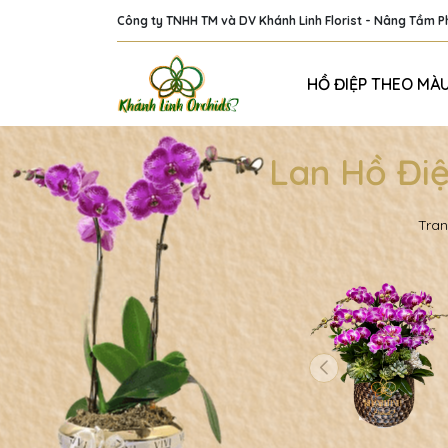
Công ty TNHH TM và DV Khánh Linh Florist - Nâng Tầm 
HỒ ĐIỆP THEO MÀ
Lan Hồ Điệ
Tran