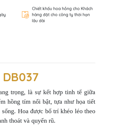
Chiết khấu hoa hồng cho Khách
gày
hàng đặt cho công ty thời hạn
lâu dài
- DB037
g trọng, là sự kết hợp tinh tế giữa
m hồng tím nổi bật, tựa như họa tiết
c sống. Hoa được bố trí khéo léo theo
nh thoát và quyến rũ.