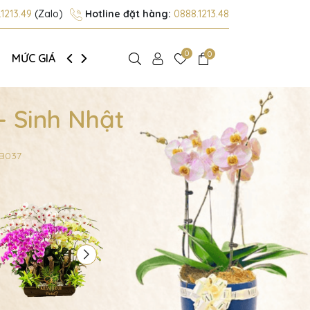
1213.49
(Zalo)
Hotline đặt hàng:
0888.1213.48
0
0
MỨC GIÁ
GIỚI THIỆU
- Sinh Nhật
DB037