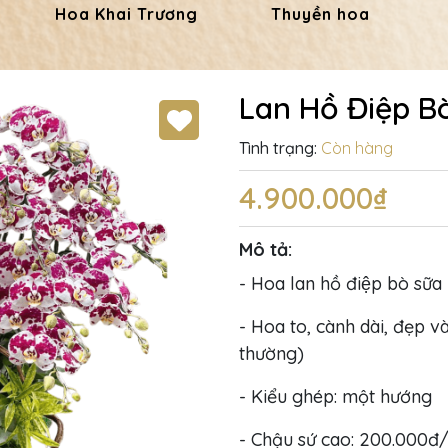
Hoa Khai Trương
Thuyền hoa
Lan Hồ Điệp B
Tình trạng:
Còn hàng
4.900.000₫
Mô tả:
- Hoa lan hồ điệp bò sữa
- Hoa to, cành dài, đẹp và
thường)
- Kiểu ghép: một hướng
- Chậu sứ cao: 200.000đ