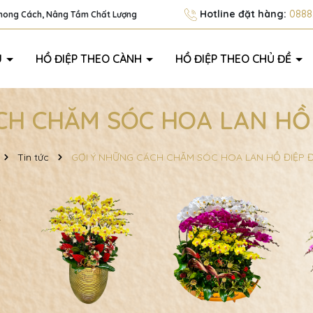
Hotline đặt hàng:
0888.
Phong Cách, Nâng Tầm Chất Lượng
U
HỒ ĐIỆP THEO CÀNH
HỒ ĐIỆP THEO CHỦ ĐỀ
CH CHĂM SÓC HOA LAN HỒ
Tin tức
GỢI Ý NHỮNG CÁCH CHĂM SÓC HOA LAN HỒ ĐIỆP