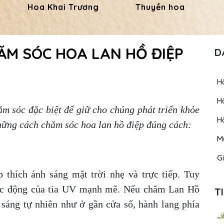
Hoa Khai Trương
Thuyền hoa
ĂM SÓC HOA LAN HỒ ĐIỆP
D
H
H
ăm sóc đặc biệt để giữ cho chúng phát triển khỏe
H
những cách chăm sóc hoa lan hồ điệp đúng cách:
M
Gi
thích ánh sáng mặt trời nhẹ và trực tiếp. Tuy
tác động của tia UV mạnh mẽ. Nếu chăm Lan Hồ
T
 sáng tự nhiên như ở gần cửa sổ, hành lang phía