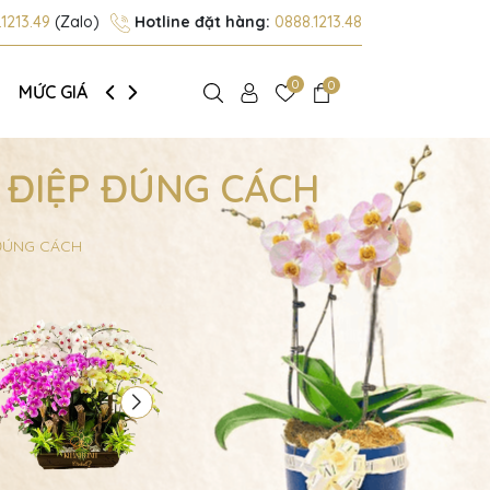
1213.49
(Zalo)
Hotline đặt hàng:
0888.1213.48
0
0
MỨC GIÁ
GIỚI THIỆU
 ĐIỆP ĐÚNG CÁCH
 ĐÚNG CÁCH