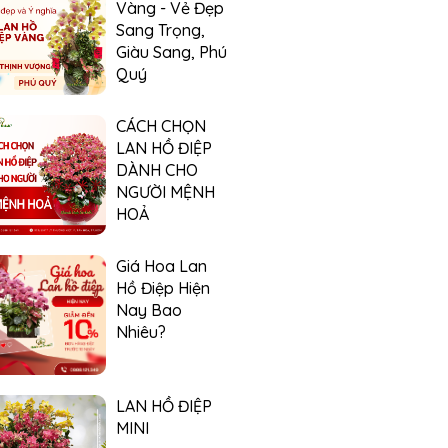
Vàng - Vẻ Đẹp
Sang Trọng,
Giàu Sang, Phú
Quý
CÁCH CHỌN
LAN HỒ ĐIỆP
DÀNH CHO
NGƯỜI MỆNH
HOẢ
Giá Hoa Lan
Hồ Điệp Hiện
Nay Bao
Nhiêu?
LAN HỒ ĐIỆP
MINI