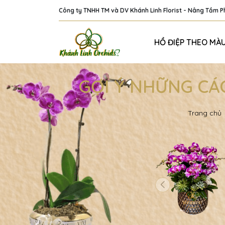
Công ty TNHH TM và DV Khánh Linh Florist - Nâng Tầm 
HỒ ĐIỆP THEO MÀ
GỢI Ý NHỮNG CÁ
Trang chủ