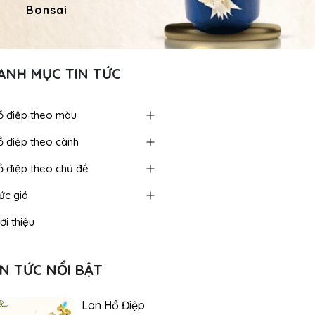
Bonsai
Hoa Dâng Phật
Hoa
ANH MỤC TIN TỨC
ồ điệp theo màu
ồ điệp theo cành
ồ điệp theo chủ đề
ức giá
ới thiệu
IN TỨC NỔI BẬT
Lan Hồ Điệp