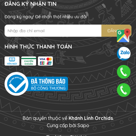
ĐĂNG KÝ NHẬN TIN
Đăng ký ngay! Để nhận thật nhiều ưu đãi
ĐĂNG KÝ
HÌNH THỨC THANH TOÁN
Bản quyền thuộc về
Khánh Linh Orchids
.
Cung cấp bởi
Sapo