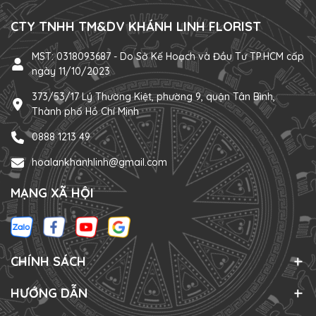
CTY TNHH TM&DV KHÁNH LINH FLORIST
MST: 0318093687 - Do Sở Kế Hoạch và Đầu Tư TP.HCM cấp
ngày 11/10/2023
373/53/17 Lý Thường Kiệt, phường 9, quận Tân Bình,
Thành phố Hồ Chí Minh
0888 1213 49
hoalankhanhlinh@gmail.com
MẠNG XÃ HỘI
CHÍNH SÁCH
HƯỚNG DẪN